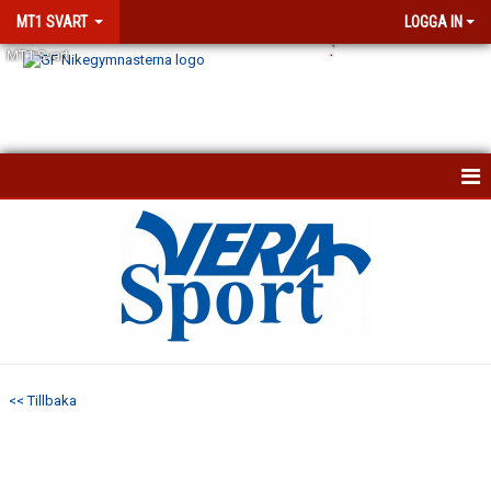
MT1 SVART
LOGGA IN
.
`
MT1 Svart
HEM
KALENDER
KONTAKT
<< Tillbaka