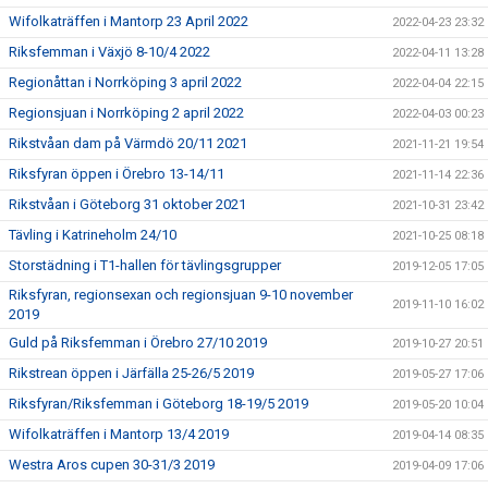
Wifolkaträffen i Mantorp 23 April 2022
2022-04-23 23:32
Riksfemman i Växjö 8-10/4 2022
2022-04-11 13:28
Regionåttan i Norrköping 3 april 2022
2022-04-04 22:15
Regionsjuan i Norrköping 2 april 2022
2022-04-03 00:23
Rikstvåan dam på Värmdö 20/11 2021
2021-11-21 19:54
Riksfyran öppen i Örebro 13-14/11
2021-11-14 22:36
Rikstvåan i Göteborg 31 oktober 2021
2021-10-31 23:42
Tävling i Katrineholm 24/10
2021-10-25 08:18
Storstädning i T1-hallen för tävlingsgrupper
2019-12-05 17:05
Riksfyran, regionsexan och regionsjuan 9-10 november
2019-11-10 16:02
2019
Guld på Riksfemman i Örebro 27/10 2019
2019-10-27 20:51
Rikstrean öppen i Järfälla 25-26/5 2019
2019-05-27 17:06
Riksfyran/Riksfemman i Göteborg 18-19/5 2019
2019-05-20 10:04
Wifolkaträffen i Mantorp 13/4 2019
2019-04-14 08:35
Westra Aros cupen 30-31/3 2019
2019-04-09 17:06