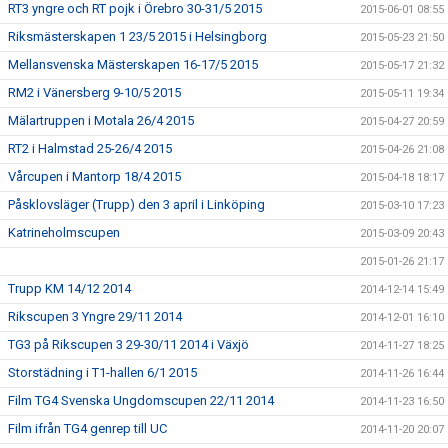
RT3 yngre och RT pojk i Örebro 30-31/5 2015
2015-06-01 08:55
Riksmästerskapen 1 23/5 2015 i Helsingborg
2015-05-23 21:50
Mellansvenska Mästerskapen 16-17/5 2015
2015-05-17 21:32
RM2 i Vänersberg 9-10/5 2015
2015-05-11 19:34
Mälartruppen i Motala 26/4 2015
2015-04-27 20:59
RT2 i Halmstad 25-26/4 2015
2015-04-26 21:08
Vårcupen i Mantorp 18/4 2015
2015-04-18 18:17
Påsklovsläger (Trupp) den 3 april i Linköping
2015-03-10 17:23
Katrineholmscupen
2015-03-09 20:43
2015-01-26 21:17
Trupp KM 14/12 2014
2014-12-14 15:49
Rikscupen 3 Yngre 29/11 2014
2014-12-01 16:10
TG3 på Rikscupen 3 29-30/11 2014 i Växjö
2014-11-27 18:25
Storstädning i T1-hallen 6/1 2015
2014-11-26 16:44
Film TG4 Svenska Ungdomscupen 22/11 2014
2014-11-23 16:50
Film ifrån TG4 genrep till UC
2014-11-20 20:07