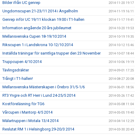
Bilder ifrån UC genrep
2014-11-20 19:17
Ungdomscupen 21-23/11 2014 i Ängelholm
2014-11-19 16:11
Genrep inför UC 19/11 klockan 19:00 i T1-hallen
2014-11-17 19:41
Information angående 20 års jubileumet
2014-10-20 19:53
Mellansvenska Cupen 18-19/10 2014
2014-10-19 19:35
Rikscupen 1 i Landskrona 10-12/10 2014
2014-10-12 15:46
Inställda träningar för samtliga trupper den 23 November
2014-10-07 18:44
Truppcupen 4/10 2014
2014-10-06 19:19
Tävlingsdräkter
2014-09-01 17:25
Trångt i T1-hallen!
2014-08-27 20:08
Mellansvenska Mästerskapen i Örebro 31/5-1/6
2014-06-01 18:56
RT3 Yngre och RT Herr i Lund 24-25/5 2014
2014-05-26 17:42
Kostföreläsning för TG6
2014-05-08 11:04
Vårcupen i Mantorp 4/5 2014
2014-05-05 19:40
Mälartruppen i Motala 13/4 2014
2014-04-14 12:29
Reslutat RM 1 i Helsingborg 29-20/3 2014
2014-03-30 20:43