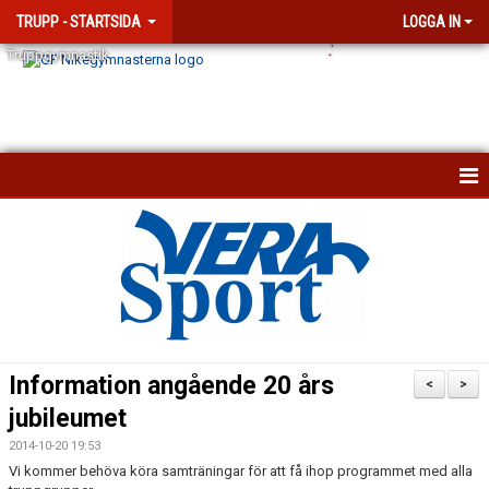
TRUPP - STARTSIDA
LOGGA IN
.
`
Truppgymnastik
TRUPPGYMNASTIK
BÖRJA TRUPPGYMNASTIK
TÄVLINGSBESTÄMMELSER
Information angående 20 års
<
>
jubileumet
2014-10-20 19:53
Vi kommer behöva köra samträningar för att få ihop programmet med alla