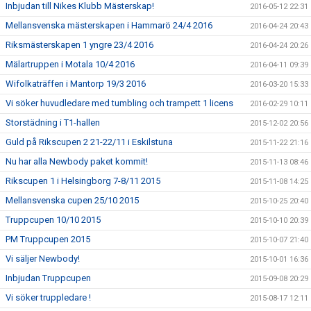
Inbjudan till Nikes Klubb Mästerskap!
2016-05-12 22:31
Mellansvenska mästerskapen i Hammarö 24/4 2016
2016-04-24 20:43
Riksmästerskapen 1 yngre 23/4 2016
2016-04-24 20:26
Mälartruppen i Motala 10/4 2016
2016-04-11 09:39
Wifolkaträffen i Mantorp 19/3 2016
2016-03-20 15:33
Vi söker huvudledare med tumbling och trampett 1 licens
2016-02-29 10:11
Storstädning i T1-hallen
2015-12-02 20:56
Guld på Rikscupen 2 21-22/11 i Eskilstuna
2015-11-22 21:16
Nu har alla Newbody paket kommit!
2015-11-13 08:46
Rikscupen 1 i Helsingborg 7-8/11 2015
2015-11-08 14:25
Mellansvenska cupen 25/10 2015
2015-10-25 20:40
Truppcupen 10/10 2015
2015-10-10 20:39
PM Truppcupen 2015
2015-10-07 21:40
Vi säljer Newbody!
2015-10-01 16:36
Inbjudan Truppcupen
2015-09-08 20:29
Vi söker truppledare !
2015-08-17 12:11