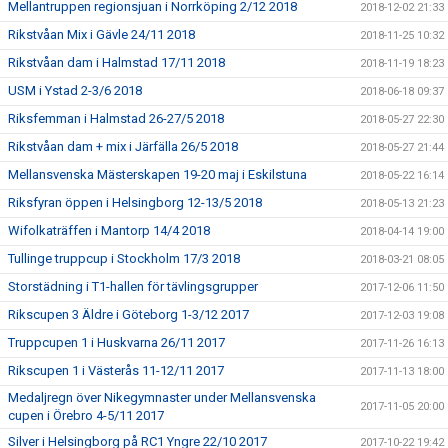
Mellantruppen regionsjuan i Norrköping 2/12 2018
2018-12-02 21:33
Rikstvåan Mix i Gävle 24/11 2018
2018-11-25 10:32
Rikstvåan dam i Halmstad 17/11 2018
2018-11-19 18:23
USM i Ystad 2-3/6 2018
2018-06-18 09:37
Riksfemman i Halmstad 26-27/5 2018
2018-05-27 22:30
Rikstvåan dam + mix i Järfälla 26/5 2018
2018-05-27 21:44
Mellansvenska Mästerskapen 19-20 maj i Eskilstuna
2018-05-22 16:14
Riksfyran öppen i Helsingborg 12-13/5 2018
2018-05-13 21:23
Wifolkaträffen i Mantorp 14/4 2018
2018-04-14 19:00
Tullinge truppcup i Stockholm 17/3 2018
2018-03-21 08:05
Storstädning i T1-hallen för tävlingsgrupper
2017-12-06 11:50
Rikscupen 3 Äldre i Göteborg 1-3/12 2017
2017-12-03 19:08
Truppcupen 1 i Huskvarna 26/11 2017
2017-11-26 16:13
Rikscupen 1 i Västerås 11-12/11 2017
2017-11-13 18:00
Medaljregn över Nikegymnaster under Mellansvenska
2017-11-05 20:00
cupen i Örebro 4-5/11 2017
Silver i Helsingborg på RC1 Yngre 22/10 2017
2017-10-22 19:42