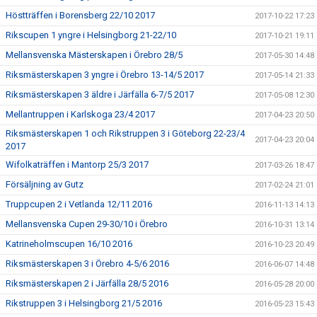
Höstträffen i Borensberg 22/10 2017
2017-10-22 17:23
Rikscupen 1 yngre i Helsingborg 21-22/10
2017-10-21 19:11
Mellansvenska Mästerskapen i Örebro 28/5
2017-05-30 14:48
Riksmästerskapen 3 yngre i Örebro 13-14/5 2017
2017-05-14 21:33
Riksmästerskapen 3 äldre i Järfälla 6-7/5 2017
2017-05-08 12:30
Mellantruppen i Karlskoga 23/4 2017
2017-04-23 20:50
Riksmästerskapen 1 och Rikstruppen 3 i Göteborg 22-23/4
2017-04-23 20:04
2017
Wifolkaträffen i Mantorp 25/3 2017
2017-03-26 18:47
Försäljning av Gutz
2017-02-24 21:01
Truppcupen 2 i Vetlanda 12/11 2016
2016-11-13 14:13
Mellansvenska Cupen 29-30/10 i Örebro
2016-10-31 13:14
Katrineholmscupen 16/10 2016
2016-10-23 20:49
Riksmästerskapen 3 i Örebro 4-5/6 2016
2016-06-07 14:48
Riksmästerskapen 2 i Järfälla 28/5 2016
2016-05-28 20:00
Rikstruppen 3 i Helsingborg 21/5 2016
2016-05-23 15:43