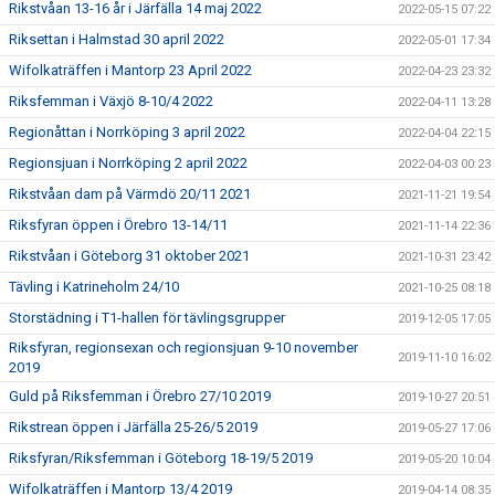
Rikstvåan 13-16 år i Järfälla 14 maj 2022
2022-05-15 07:22
Riksettan i Halmstad 30 april 2022
2022-05-01 17:34
Wifolkaträffen i Mantorp 23 April 2022
2022-04-23 23:32
Riksfemman i Växjö 8-10/4 2022
2022-04-11 13:28
Regionåttan i Norrköping 3 april 2022
2022-04-04 22:15
Regionsjuan i Norrköping 2 april 2022
2022-04-03 00:23
Rikstvåan dam på Värmdö 20/11 2021
2021-11-21 19:54
Riksfyran öppen i Örebro 13-14/11
2021-11-14 22:36
Rikstvåan i Göteborg 31 oktober 2021
2021-10-31 23:42
Tävling i Katrineholm 24/10
2021-10-25 08:18
Storstädning i T1-hallen för tävlingsgrupper
2019-12-05 17:05
Riksfyran, regionsexan och regionsjuan 9-10 november
2019-11-10 16:02
2019
Guld på Riksfemman i Örebro 27/10 2019
2019-10-27 20:51
Rikstrean öppen i Järfälla 25-26/5 2019
2019-05-27 17:06
Riksfyran/Riksfemman i Göteborg 18-19/5 2019
2019-05-20 10:04
Wifolkaträffen i Mantorp 13/4 2019
2019-04-14 08:35