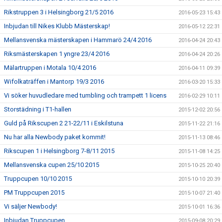
Rikstruppen 3 i Helsingborg 21/5 2016
2016-05-23 15:43
Inbjudan till Nikes Klubb Mästerskap!
2016-05-12 22:31
Mellansvenska mästerskapen i Hammarö 24/4 2016
2016-04-24 20:43
Riksmästerskapen 1 yngre 23/4 2016
2016-04-24 20:26
Mälartruppen i Motala 10/4 2016
2016-04-11 09:39
Wifolkaträffen i Mantorp 19/3 2016
2016-03-20 15:33
Vi söker huvudledare med tumbling och trampett 1 licens
2016-02-29 10:11
Storstädning i T1-hallen
2015-12-02 20:56
Guld på Rikscupen 2 21-22/11 i Eskilstuna
2015-11-22 21:16
Nu har alla Newbody paket kommit!
2015-11-13 08:46
Rikscupen 1 i Helsingborg 7-8/11 2015
2015-11-08 14:25
Mellansvenska cupen 25/10 2015
2015-10-25 20:40
Truppcupen 10/10 2015
2015-10-10 20:39
PM Truppcupen 2015
2015-10-07 21:40
Vi säljer Newbody!
2015-10-01 16:36
Inbjudan Truppcupen
2015-09-08 20:29