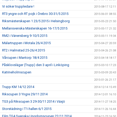
Vi söker truppledare !
2015-08-17 12:11
RT3 yngre och RT pojk i Örebro 30-31/5 2015
2015-06-01 08:55
Riksmästerskapen 1 23/5 2015 i Helsingborg
2015-05-23 21:50
Mellansvenska Mästerskapen 16-17/5 2015
2015-05-17 21:32
RM2 i Vänersberg 9-10/5 2015
2015-05-11 19:34
Mälartruppen i Motala 26/4 2015
2015-04-27 20:59
RT2 i Halmstad 25-26/4 2015
2015-04-26 21:08
Vårcupen i Mantorp 18/4 2015
2015-04-18 18:17
Påsklovsläger (Trupp) den 3 april i Linköping
2015-03-10 17:23
Katrineholmscupen
2015-03-09 20:43
2015-01-26 21:17
Trupp KM 14/12 2014
2014-12-14 15:49
Rikscupen 3 Yngre 29/11 2014
2014-12-01 16:10
TG3 på Rikscupen 3 29-30/11 2014 i Växjö
2014-11-27 18:25
Storstädning i T1-hallen 6/1 2015
2014-11-26 16:44
Film TG4 Svenska Ungdomscupen 22/11 2014
2014-11-23 16:50