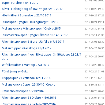
2017-11-05 20:00
cupen i Örebro 4-5/11 2017
Silver i Helsingborg på RC1 Yngre 22/10 2017
2017-10-22 19:42
Höstträffen i Borensberg 22/10 2017
2017-10-22 17:23
Rikscupen 1 yngre i Helsingborg 21-22/10
2017-10-21 19:11
Mellansvenska Mästerskapen i Örebro 28/5
2017-05-30 14:48
Riksmästerskapen 3 yngre i Örebro 13-14/5 2017
2017-05-14 21:33
Riksmästerskapen 3 äldre i Järfälla 6-7/5 2017
2017-05-08 12:30
Mellantruppen i Karlskoga 23/4 2017
2017-04-23 20:50
Riksmästerskapen 1 och Rikstruppen 3 i Göteborg 22-23/4
2017-04-23 20:04
2017
Wifolkaträffen i Mantorp 25/3 2017
2017-03-26 18:47
Försäljning av Gutz
2017-02-24 21:01
Truppcupen 2 i Vetlanda 12/11 2016
2016-11-13 14:13
Mellansvenska Cupen 29-30/10 i Örebro
2016-10-31 13:14
Katrineholmscupen 16/10 2016
2016-10-23 20:49
Riksmästerskapen 3 i Örebro 4-5/6 2016
2016-06-07 14:48
Riksmästerskapen 2 i Järfälla 28/5 2016
2016-05-28 20:00