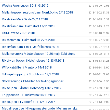
Westra Aros cupen 30-31/3 2019
2019-04-09 17:06
Mellantruppen regionsjuan i Norrköping 2/12 2018
2018-12-02 21:33
Rikstvåan Mix i Gävle 24/11 2018
2018-11-25 10:32
Rikstvåan dam i Halmstad 17/11 2018
2018-11-19 18:23
USM i Ystad 2-3/6 2018
2018-06-18 09:37
Riksfemman i Halmstad 26-27/5 2018
2018-05-27 22:30
Rikstvåan dam + mix i Järfälla 26/5 2018
2018-05-27 21:44
Mellansvenska Mästerskapen 19-20 maj i Eskilstuna
2018-05-22 16:14
Riksfyran öppen i Helsingborg 12-13/5 2018
2018-05-13 21:23
Wifolkaträffen i Mantorp 14/4 2018
2018-04-14 19:00
Tullinge truppcup i Stockholm 17/3 2018
2018-03-21 08:05
Storstädning i T1-hallen för tävlingsgrupper
2017-12-06 11:50
Rikscupen 3 Äldre i Göteborg 1-3/12 2017
2017-12-03 19:08
Truppcupen 1 i Huskvarna 26/11 2017
2017-11-26 16:13
Rikscupen 1 i Västerås 11-12/11 2017
2017-11-13 18:00
Medaljregn över Nikegymnaster under Mellansvenska