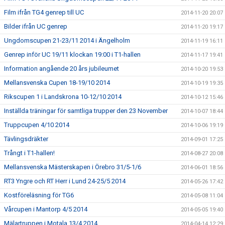
Film ifrån TG4 genrep till UC
2014-11-20 20:07
Bilder ifrån UC genrep
2014-11-20 19:17
Ungdomscupen 21-23/11 2014 i Ängelholm
2014-11-19 16:11
Genrep inför UC 19/11 klockan 19:00 i T1-hallen
2014-11-17 19:41
Information angående 20 års jubileumet
2014-10-20 19:53
Mellansvenska Cupen 18-19/10 2014
2014-10-19 19:35
Rikscupen 1 i Landskrona 10-12/10 2014
2014-10-12 15:46
Inställda träningar för samtliga trupper den 23 November
2014-10-07 18:44
Truppcupen 4/10 2014
2014-10-06 19:19
Tävlingsdräkter
2014-09-01 17:25
Trångt i T1-hallen!
2014-08-27 20:08
Mellansvenska Mästerskapen i Örebro 31/5-1/6
2014-06-01 18:56
RT3 Yngre och RT Herr i Lund 24-25/5 2014
2014-05-26 17:42
Kostföreläsning för TG6
2014-05-08 11:04
Vårcupen i Mantorp 4/5 2014
2014-05-05 19:40
Mälartruppen i Motala 13/4 2014
2014-04-14 12:29