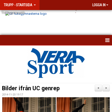
TRUPP - STARTSIDA
LOGGA IN
.
`
Truppgymnastik
TRUPPGYMNASTIK
BÖRJA TRUPPGYMNASTIK
TÄVLINGSBESTÄMMELSER
Bilder ifrån UC genrep
<
>
2014-11-20 19:17