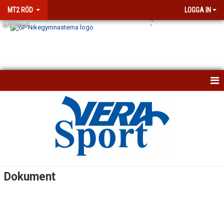
MT2 RÖD
LOGGA IN
.
`
MT2 Röd
HEM
NYHETER
KALENDER
BILDGALLERI
Dokument
DOKUMENT
KONTAKT