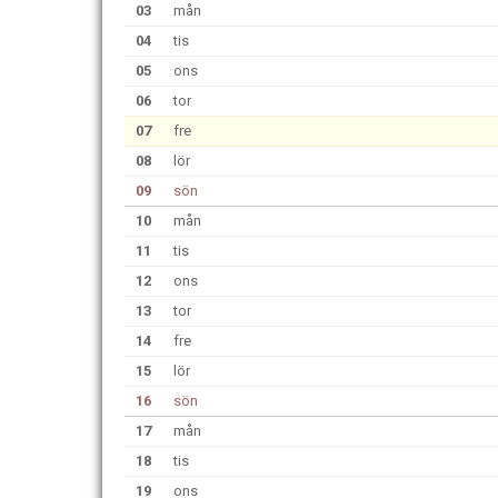
03
mån
04
tis
05
ons
06
tor
07
fre
08
lör
09
sön
10
mån
11
tis
12
ons
13
tor
14
fre
15
lör
16
sön
17
mån
18
tis
19
ons