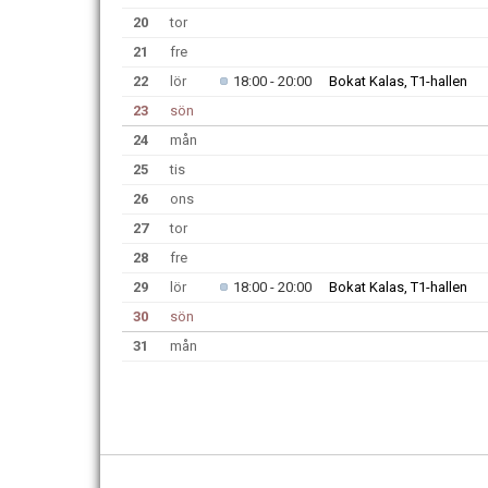
20
tor
21
fre
22
lör
18:00 - 20:00
Bokat Kalas, T1-hallen
23
sön
24
mån
25
tis
26
ons
27
tor
28
fre
29
lör
18:00 - 20:00
Bokat Kalas, T1-hallen
30
sön
31
mån