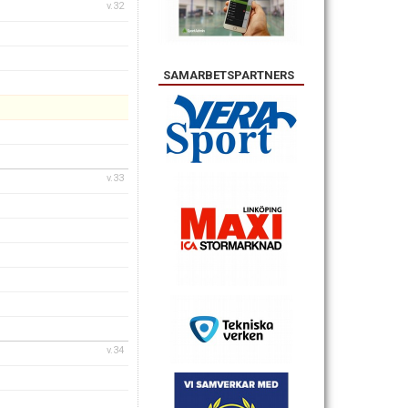
v.32
SAMARBETSPARTNERS
v.33
v.34