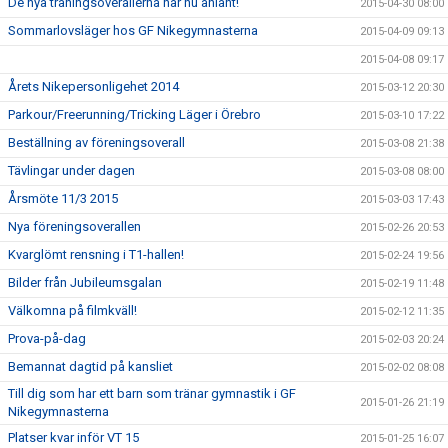
De nya träningsoverallerna har nu anlänt!
2015-04-30 08:00
Sommarlovsläger hos GF Nikegymnasterna
2015-04-09 09:13
2015-04-08 09:17
Årets Nikepersonligehet 2014
2015-03-12 20:30
Parkour/Freerunning/Tricking Läger i Örebro
2015-03-10 17:22
Beställning av föreningsoverall
2015-03-08 21:38
Tävlingar under dagen
2015-03-08 08:00
Årsmöte 11/3 2015
2015-03-03 17:43
Nya föreningsoverallen
2015-02-26 20:53
Kvarglömt rensning i T1-hallen!
2015-02-24 19:56
Bilder från Jubileumsgalan
2015-02-19 11:48
Välkomna på filmkväll!
2015-02-12 11:35
Prova-på-dag
2015-02-03 20:24
Bemannat dagtid på kansliet
2015-02-02 08:08
Till dig som har ett barn som tränar gymnastik i GF
2015-01-26 21:19
Nikegymnasterna
Platser kvar inför VT 15
2015-01-25 16:07