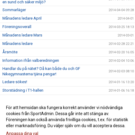
en sund och säker miljö?
Sommarläger
2014-04-04 09:28
Månadens ledare April
2014-04-01
Föreningsoverall
2014-03-25 18:13
Månadens ledare Mars
2014-03-01
Månadens ledare
2014-02-28 22:21
Årsmöte
2014-02-20 16:05
Information ifrån valberedningen
2014-02-04 10:06
Handlar du på nätet? Då kan både du och GF
2014-02-03 08:10
Nikegymnasterna tjäna pengar!
Ledare sökes!
2014-01-16 13:20
Storstädning i T1-hallen
2014-01-06 16:18
Filmer ifrån juluppvisningarna 2013
2013-12-10 08:55
Juluppvisningarna 2013
För att hemsidan ska fungera korrekt använder vi nödvändiga
2013-12-06 08:30
cookies från SportAdmin. Dessa går inte att stänga av.
Tack Topp100!
2013-11-25 07:15
Föreningen kan också använda frivilliga cookies, t.ex. för statistik
eller marknadsföring. Du väljer själv om du vill acceptera dessa.
Anpassa dina val