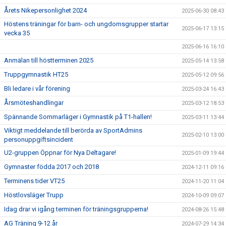
Årets Nikepersonlighet 2024
2025-06-30 08:43
Höstens träningar för barn- och ungdomsgrupper startar
2025-06-17 13:15
vecka 35
2025-06-16 16:10
Anmälan till höstterminen 2025
2025-05-14 13:58
Truppgymnastik HT25
2025-05-12 09:56
Bli ledare i vår förening
2025-03-24 16:43
Årsmöteshandlingar
2025-03-12 18:53
Spännande Sommarläger i Gymnastik på T1-hallen!
2025-03-11 13:44
Viktigt meddelande till berörda av SportAdmins
2025-02-10 13:00
personuppgiftsincident
U2-gruppen Öppnar för Nya Deltagare!
2025-01-09 19:44
Gymnaster födda 2017 och 2018
2024-12-11 09:16
Terminens tider VT25
2024-11-20 11:04
Höstlovsläger Trupp
2024-10-09 09:07
Idag drar vi igång terminen för träningsgrupperna!
2024-08-26 15:48
AG Träning 9-12 år
2024-07-29 14:34