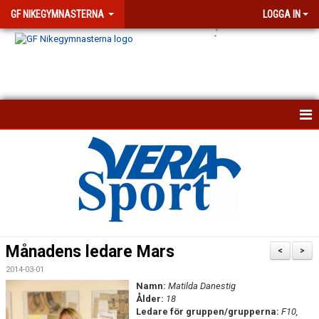
GF NIKEGYMNASTERNA
LOGGA IN
.
`
KONTAKTA OSS
KALENDER
NYHETSARKIV
VISSELBLÅSARFUNKTION
Månadens ledare Mars
<
>
FÖRENINGEN
2014-03-01
Namn:
Matilda Danestig
DOKUMENT
Ålder:
18
Ledare för gruppen/grupperna:
F10,