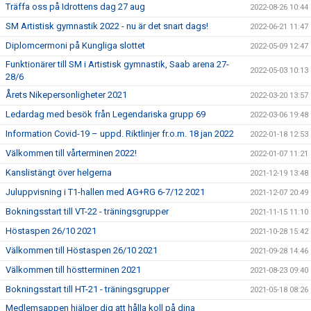
Träffa oss på Idrottens dag 27 aug
2022-08-26 10:44
SM Artistisk gymnastik 2022 - nu är det snart dags!
2022-06-21 11:47
Diplomcermoni på Kungliga slottet
2022-05-09 12:47
Funktionärer till SM i Artistisk gymnastik, Saab arena 27-
2022-05-03 10:13
28/6
Årets Nikepersonligheter 2021
2022-03-20 13:57
Ledardag med besök från Legendariska grupp 69
2022-03-06 19:48
Information Covid-19 – uppd. Riktlinjer fr.o.m. 18 jan 2022
2022-01-18 12:53
Välkommen till vårterminen 2022!
2022-01-07 11:21
Kanslistängt över helgerna
2021-12-19 13:48
Juluppvisning i T1-hallen med AG+RG 6-7/12 2021
2021-12-07 20:49
Bokningsstart till VT-22 - träningsgrupper
2021-11-15 11:10
Höstaspen 26/10 2021
2021-10-28 15:42
Välkommen till Höstaspen 26/10 2021
2021-09-28 14:46
Välkommen till höstterminen 2021
2021-08-23 09:40
Bokningsstart till HT-21 - träningsgrupper
2021-05-18 08:26
Medlemsappen hjälper dig att hålla koll på dina