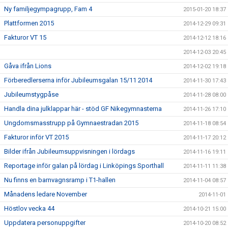
Ny familjegympagrupp, Fam 4
2015-01-20 18:37
Plattformen 2015
2014-12-29 09:31
Fakturor VT 15
2014-12-12 18:16
2014-12-03 20:45
Gåva ifrån Lions
2014-12-02 19:18
Förberedlerserna inför Jubileumsgalan 15/11 2014
2014-11-30 17:43
Jubileumstygpåse
2014-11-28 08:00
Handla dina julklappar här - stöd GF Nikegymnasterna
2014-11-26 17:10
Ungdomsmasstrupp på Gymnaestradan 2015
2014-11-18 08:54
Fakturor inför VT 2015
2014-11-17 20:12
Bilder ifrån Jubileumsuppvisningen i lördags
2014-11-16 19:11
Reportage inför galan på lördag i Linköpings Sporthall
2014-11-11 11:38
Nu finns en barnvagnsramp i T1-hallen
2014-11-04 08:57
Månadens ledare November
2014-11-01
Höstlov vecka 44
2014-10-21 15:00
Uppdatera personuppgifter
2014-10-20 08:52