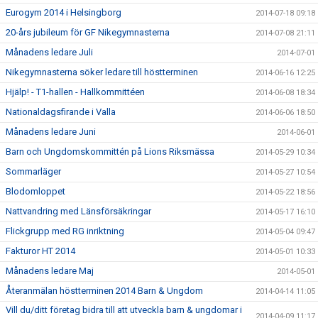
Eurogym 2014 i Helsingborg
2014-07-18 09:18
20-års jubileum för GF Nikegymnasterna
2014-07-08 21:11
Månadens ledare Juli
2014-07-01
Nikegymnasterna söker ledare till höstterminen
2014-06-16 12:25
Hjälp! - T1-hallen - Hallkommittéen
2014-06-08 18:34
Nationaldagsfirande i Valla
2014-06-06 18:50
Månadens ledare Juni
2014-06-01
Barn och Ungdomskommittén på Lions Riksmässa
2014-05-29 10:34
Sommarläger
2014-05-27 10:54
Blodomloppet
2014-05-22 18:56
Nattvandring med Länsförsäkringar
2014-05-17 16:10
Flickgrupp med RG inriktning
2014-05-04 09:47
Fakturor HT 2014
2014-05-01 10:33
Månadens ledare Maj
2014-05-01
Återanmälan höstterminen 2014 Barn & Ungdom
2014-04-14 11:05
Vill du/ditt företag bidra till att utveckla barn & ungdomar i
2014-04-09 11:17