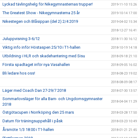
Lyckad tävlingshelg för Nikegymnasternas trupper!
2019-11-10 15:26
The Greatest Show - Nikegymnasterna 25 år
2019-10-14 17:00
Nikestegen och Blåsippan (del 2) 2/4 2019
2019-04-02 15:34
2018-12-27 16:41
Juluppvisning 3-6/12
2018-11-30 16:12
Viktig info inför Höstaspen 25/10 i T1-hallen
2018-10-19 14:18
Utbildning i HLR och skadehantering med Sisu
2018-09-18 21:10
Första spadtaget inför nya Vasahallen
2018-09-05 16:02
Bli ledare hos oss!
2018-08-23 19:02
2018-08-09 08:17
Läger med Coach Dan 27-29/7 2018
2018-07-30 13:57
Sommarlovsläger för alla Barn- och Ungdomsgymnaster
2018-04-04 11:29
2018
Östgötacupen i Norrköping den 25 mars
2018-03-28 17:50
Datum för träningsuppehåll i påsk
2018-03-23 10:49
Årsmöte 1/3 18:00 i T1-hallen
2018-01-21 21:45