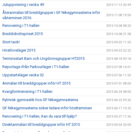
Juluppvisning i vecka 49
2015-11-13 20:49
Återanmälan till breddgrupper i GF Nikegymnasterna inför
2015-11-08 19:50
vårterminen 2016
Renovering i T1-hallen
2015-10-28 08:20
Breddidrottspriset 2015
2015-10-08 21:58
Stort tack!
2015-09-25 11:50
Höstlovsläger 2015
2015-09-23 22:22
Terminsstart Barn och Ungdomsgrupper HT2015
2015-08-18 09:18
Reportage ifrån Parkourläger i T1-hallen
2015-07-08 10:01
Uppstartsläger vecka 32
2015-07-06 11:50
Anmälan till breddgrupper inför HT 2015
2015-07-01 08:00
Kvarglömtrensning i T1-hallen
2015-06-24 08:00
Rytmisk gymnastik hos GF Nikegymnasterna
2015-06-22 09:26
GF Nikegymnasterna söker ledare inför höstterminen
2015-06-17 10:25
Renovering i T1-hallen, Kan du vara till hjälp?
2015-05-27 17:26
Direktanmälan till breddgrupper inför HT 2015
2015-05-04 20:00