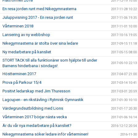
Plattformen 2018
2017-12-19 10:00
En resa jorden runt med Nikegymnasterna
2017-11-28 10:22
Juluppvisning 2017 - En resa jorden runt
2017-11-06 19:35
Vårterminen 2018
2017-11-01 10:00
Lansering av ny webbshop
2017-10-16 19:05
Nikegymnasterna är stolta över sina ledare
2017-09-15 11:18
Ny medarbetare på kansliet
2017-05-15 08:00
STORT TACK till alla funktionärer som hjälpte till under
2017-05-10 22:13
Barnens hinderbana i söndags!
Höstterminen 2017
2017-04-07 21:00
Prova på Parkour 15/4
2017-03-14 10:41
Positivt ledarskap med Jim Thuresson
2017-03-01 20:59
Lagcupen - en rikstävling i Rytmisk Gymnastik
2017-01-30 10:10
Värdegrundsutbildning med Lions
2017-01-17 20:30
Vårterminen 2017 börjar nästa vecka
2017-01-06 16:14
Är du vår nya medarbetare på kansliet?
2016-12-12 20:54
Nikegymnasterna söker ledare inför vårterminen!
2016-11-30