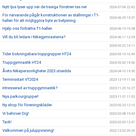
Nytt ljus lyser upp när de trasiga fönstren tas ner
2024-07-04 22:42
För närvarande pågår konstruktionen av ställningar i T1-
2024-06-29 13:37
hallen för att möjliggöra byte av belysning
Hjälp oss förbättra T1-hallen
2024-06-19 10:38
Vill du bli ledare i Nikegymnasterna?
2024-06-11 12:09
2024-05-22 14:11
Tider bokningsbara truppgrupper HT24
2024-05-14 16:49
Truppgymnastik HT24
2024-05-02 14:06
Årets Nikepersonligheter 2023 utsedda
2024-04-10 19:30
Terminsstart VT2024
2023-12-19 11:56
Intresserad av truppgymnastik?
2023-11-23 16:27
Nya parkourgrupper!
2023-11-21 11:02
Ny shop för föreningskläder
2023-05-23 12:15
Vi behöver Dig!
2023-02-08 19:43
Tack!
2023-02-03 12:47
Välkommen på juluppvisning!
2022-12-02 09:25