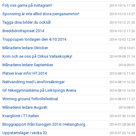
Följ oss gärna på Instagram!
2014-10-16 17:28
Sponsring är inte alltid stora pengasummor!
2014-10-14 13:27
Tagga dina bilder du också!
2014-10-12 21:50
Breddidrottspriset 2014
2014-10-12 17:26
Truppcupen lördagen den 4/10 2014
2014-10-02 12:34
Månadens ledare Oktober
2014-10-01
Kom och se oss på Cirkus Vallaskojsky!
2014-09-08 21:14
Månadens ledare September
2014-09-01
Platser kvar inför HT 2014
2014-08-15 11:42
Nattvandring med Länsförsäkringar
2014-08-14 16:53
GF Nikegymnasterna på Linköpings Arena
2014-08-10 16:03
Winning ground fotbollsfestival
2014-08-03 11:27
Månadens ledare Augusti
2014-08-01
Kvarglömt i T1-hallen
2014-07-30 15:54
Bloggrapport ifrån Eurogym 2014 i Helsingborg
2014-07-28 08:49
Uppstartsläger i vecka 32
2014-07-25 16:58