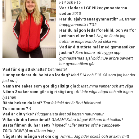
F14 och F15
SPONSRING
Varit ledare i GF Nikegymnasterna
sedan
2010
Har du själv tränat gymnastik?
Ja, tränar
truppgymnastik i TG2
Har du någon ledarförebild, och varför
just han eller hon?
Nej, de flesta jag
träffar är inspirerande på olika vis
Vad är ditt störta mål med gymnastiken
just nu?
Som ledare: att bygga upp
gymnasternas självbild !! De är bra oavsett
hur gymnastiken går.
Vad får dig att skratta?
Det mesta!
Hur spenderar du helst en lördag?
Med F14 och F15. Så som jag har det
just nu :)
Nämn tre saker som gör dig riktigt glad:
Mat, mina vänner och att våga
Nämn 2 saker som gör dig riktigt arg:
Att inte våga något och när ingen
lyssnar!
Bästa boken du läst?
Tror faktiskt det är Bert-böckerna!
Turnummer?
4
Vad är ditt yrke?
Pluggar sista året på berzan natur-natur
Vilken är din favoritmat?
GAAAH! Svåra frågor! Räknas fruktsallad?
Bästa filmen du har sett?
"Flipped" ! Eller pirates of the caribbean-
TRIOLOGIN! (4:an räknas inte)
Något inte många vet om dig:
Hmm... Jag rider också och är aktiv mitt