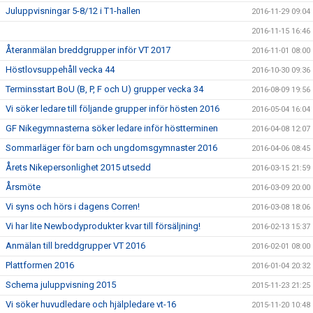
Juluppvisningar 5-8/12 i T1-hallen
2016-11-29 09:04
2016-11-15 16:46
Återanmälan breddgrupper inför VT 2017
2016-11-01 08:00
Höstlovsuppehåll vecka 44
2016-10-30 09:36
Terminsstart BoU (B, P, F och U) grupper vecka 34
2016-08-09 19:56
Vi söker ledare till följande grupper inför hösten 2016
2016-05-04 16:04
GF Nikegymnasterna söker ledare inför höstterminen
2016-04-08 12:07
Sommarläger för barn och ungdomsgymnaster 2016
2016-04-06 08:45
Årets Nikepersonlighet 2015 utsedd
2016-03-15 21:59
Årsmöte
2016-03-09 20:00
Vi syns och hörs i dagens Corren!
2016-03-08 18:06
Vi har lite Newbodyprodukter kvar till försäljning!
2016-02-13 15:37
Anmälan till breddgrupper VT 2016
2016-02-01 08:00
Plattformen 2016
2016-01-04 20:32
Schema juluppvisning 2015
2015-11-23 21:25
Vi söker huvudledare och hjälpledare vt-16
2015-11-20 10:48