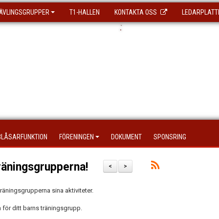
ÄVLINGSGRUPPER
T1-HALLEN
KONTAKTA OSS
LEDARPLATT
.
`
BLÅSARFUNKTION
FÖRENINGEN
DOKUMENT
SPONSRING
träningsgrupperna!
<
>
äningsgrupperna sina aktiviteter.
för ditt barns träningsgrupp.