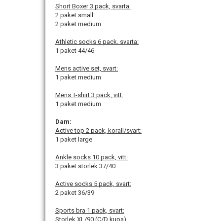
Short Boxer 3 pack, svarta:
2 paket small
2 paket medium
Athletic socks 6 pack. svarta:
1 paket 44/46
Mens active set, svart:
1 paket medium
Mens T-shirt 3 pack, vitt:
1 paket medium
Dam:
Active top 2 pack, korall/svart:
1 paket large
Ankle socks 10 pack, vitt:
3 paket storlek 37/40
Active socks 5 pack, svart:
2 paket 36/39
Sports bra 1 pack, svart:
Storlek XL/90 (C/D kupa)