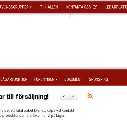
ÄVLINGSGRUPPER
T1-HALLEN
KONTAKTA OSS
LEDARPLATT
.
`
BLÅSARFUNKTION
FÖRENINGEN
DOKUMENT
SPONSRING
 till försäljning!
<
>
 det ett fåtal paket kvar att köpa vid kontakt
produkter och storlekar har vi på lager: