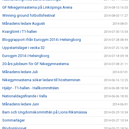
GF Nikegymnasterna på Linköpings Arena
2014-08-10 16:03
Winning ground fotbollsfestival
2014-08-03 11:27
Månadens ledare Augusti
2014-08-01
Kvarglömt i T1-hallen
2014-07-30 15:54
Bloggrapport ifrån Eurogym 2014 i Helsingborg
2014-07-28 08:49
Uppstartsläger i vecka 32
2014-07-25 16:58
Eurogym 2014 i Helsingborg
2014-07-18 09:18
20-års jubileum för GF Nikegymnasterna
2014-07-08 21:11
Månadens ledare Juli
2014-07-01
Nikegymnasterna söker ledare till höstterminen
2014-06-16 12:25
Hjälp! - T1-hallen - Hallkommittéen
2014-06-08 18:34
Nationaldagsfirande i Valla
2014-06-06 18:50
Månadens ledare Juni
2014-06-01
Barn och Ungdomskommittén på Lions Riksmässa
2014-05-29 10:34
Sommarläger
2014-05-27 10:54
Blodomloppet
2014-05-22 18:56