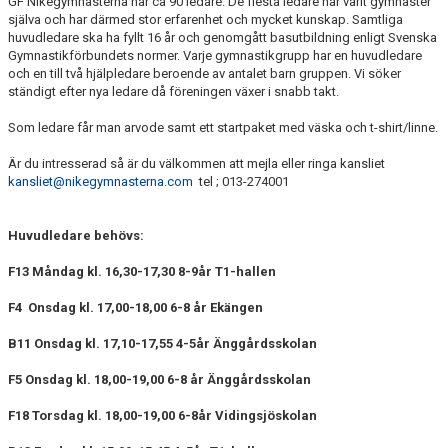
GF Nikegymnasterna har ca 90 ledare. De flesta ledare har varit gymnaster
SPONSRING
själva och har därmed stor erfarenhet och mycket kunskap. Samtliga
huvudledare ska ha fyllt 16 år och genomgått basutbildning enligt Svenska
Gymnastikförbundets normer. Varje gymnastikgrupp har en huvudledare
och en till två hjälpledare beroende av antalet barn gruppen. Vi söker
ständigt efter nya ledare då föreningen växer i snabb takt.
Som ledare får man arvode samt ett startpaket med väska och t-shirt/linne.
Är du intresserad så är du välkommen att mejla eller ringa kansliet
kansliet@nikegymnasterna.com
tel ; 013-274001
Huvudledare behövs:
F13
Måndag kl. 16,30-17,30 8-9år T1-hallen
F4
Onsdag kl. 17,00-18,00 6-8 år Ekängen
B11 Onsdag
kl. 17,10-17,55 4-5år Änggårdsskolan
F5 Onsdag
kl. 18,00-19,00 6-8 år Änggårdsskolan
F18 Torsdag
kl. 18,00-19,00 6-8år Vidingsjöskolan