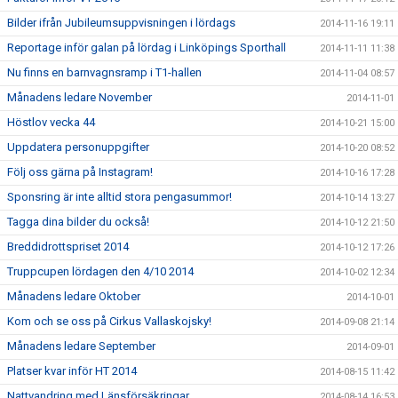
Bilder ifrån Jubileumsuppvisningen i lördags
2014-11-16 19:11
Reportage inför galan på lördag i Linköpings Sporthall
2014-11-11 11:38
Nu finns en barnvagnsramp i T1-hallen
2014-11-04 08:57
Månadens ledare November
2014-11-01
Höstlov vecka 44
2014-10-21 15:00
Uppdatera personuppgifter
2014-10-20 08:52
Följ oss gärna på Instagram!
2014-10-16 17:28
Sponsring är inte alltid stora pengasummor!
2014-10-14 13:27
Tagga dina bilder du också!
2014-10-12 21:50
Breddidrottspriset 2014
2014-10-12 17:26
Truppcupen lördagen den 4/10 2014
2014-10-02 12:34
Månadens ledare Oktober
2014-10-01
Kom och se oss på Cirkus Vallaskojsky!
2014-09-08 21:14
Månadens ledare September
2014-09-01
Platser kvar inför HT 2014
2014-08-15 11:42
Nattvandring med Länsförsäkringar
2014-08-14 16:53