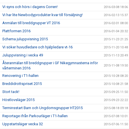
Vi syns och hörs i dagens Corren!
2016-03-08 18:06
Vi har lite Newbodyprodukter kvar till försäljning!
2016-02-13 15:37
Anmälan till breddgrupper VT 2016
2016-02-01 08:00
Plattformen 2016
2016-01-04 20:32
Schema juluppvisning 2015
2015-11-23 21:25
Vi söker huvudledare och hjälpledare vt-16
2015-11-20 10:48
Juluppvisning i vecka 49
2015-11-13 20:49
Återanmälan till breddgrupper i GF Nikegymnasterna inför
2015-11-08 19:50
vårterminen 2016
Renovering i T1-hallen
2015-10-28 08:20
Breddidrottspriset 2015
2015-10-08 21:58
Stort tack!
2015-09-25 11:50
Höstlovsläger 2015
2015-09-23 22:22
Terminsstart Barn och Ungdomsgrupper HT2015
2015-08-18 09:18
Reportage ifrån Parkourläger i T1-hallen
2015-07-08 10:01
Uppstartsläger vecka 32
2015-07-06 11:50