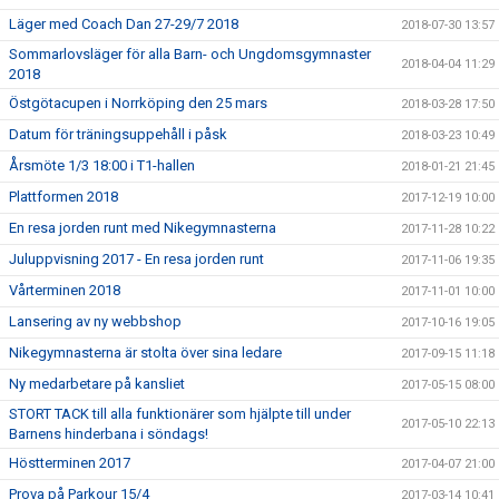
Läger med Coach Dan 27-29/7 2018
2018-07-30 13:57
Sommarlovsläger för alla Barn- och Ungdomsgymnaster
2018-04-04 11:29
2018
Östgötacupen i Norrköping den 25 mars
2018-03-28 17:50
Datum för träningsuppehåll i påsk
2018-03-23 10:49
Årsmöte 1/3 18:00 i T1-hallen
2018-01-21 21:45
Plattformen 2018
2017-12-19 10:00
En resa jorden runt med Nikegymnasterna
2017-11-28 10:22
Juluppvisning 2017 - En resa jorden runt
2017-11-06 19:35
Vårterminen 2018
2017-11-01 10:00
Lansering av ny webbshop
2017-10-16 19:05
Nikegymnasterna är stolta över sina ledare
2017-09-15 11:18
Ny medarbetare på kansliet
2017-05-15 08:00
STORT TACK till alla funktionärer som hjälpte till under
2017-05-10 22:13
Barnens hinderbana i söndags!
Höstterminen 2017
2017-04-07 21:00
Prova på Parkour 15/4
2017-03-14 10:41