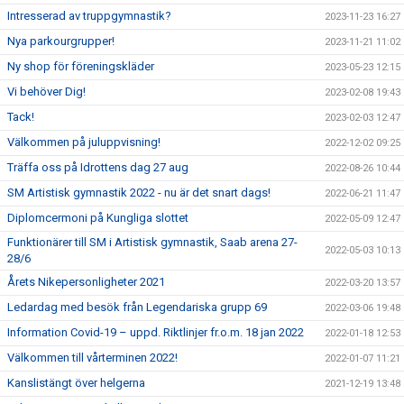
Intresserad av truppgymnastik?
2023-11-23 16:27
Nya parkourgrupper!
2023-11-21 11:02
Ny shop för föreningskläder
2023-05-23 12:15
Vi behöver Dig!
2023-02-08 19:43
Tack!
2023-02-03 12:47
Välkommen på juluppvisning!
2022-12-02 09:25
Träffa oss på Idrottens dag 27 aug
2022-08-26 10:44
SM Artistisk gymnastik 2022 - nu är det snart dags!
2022-06-21 11:47
Diplomcermoni på Kungliga slottet
2022-05-09 12:47
Funktionärer till SM i Artistisk gymnastik, Saab arena 27-
2022-05-03 10:13
28/6
Årets Nikepersonligheter 2021
2022-03-20 13:57
Ledardag med besök från Legendariska grupp 69
2022-03-06 19:48
Information Covid-19 – uppd. Riktlinjer fr.o.m. 18 jan 2022
2022-01-18 12:53
Välkommen till vårterminen 2022!
2022-01-07 11:21
Kanslistängt över helgerna
2021-12-19 13:48