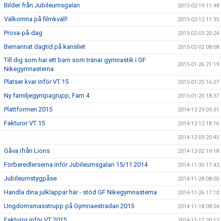
Bilder från Jubileumsgalan
2015-02-19 11:48
Välkomna på filmkväll!
2015-02-12 11:35
Prova-på-dag
2015-02-03 20:24
Bemannat dagtid på kansliet
2015-02-02 08:08
Till dig som har ett barn som tränar gymnastik i GF
2015-01-26 21:19
Nikegymnasterna
Platser kvar inför VT 15
2015-01-25 16:07
Ny familjegympagrupp, Fam 4
2015-01-20 18:37
Plattformen 2015
2014-12-29 09:31
Fakturor VT 15
2014-12-12 18:16
2014-12-03 20:45
Gåva ifrån Lions
2014-12-02 19:18
Förberedlerserna inför Jubileumsgalan 15/11 2014
2014-11-30 17:43
Jubileumstygpåse
2014-11-28 08:00
Handla dina julklappar här - stöd GF Nikegymnasterna
2014-11-26 17:10
Ungdomsmasstrupp på Gymnaestradan 2015
2014-11-18 08:54
Fakturor inför VT 2015
2014-11-17 20:12