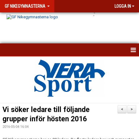
GF NIKEGYMNASTERNA
LOGGA IN
.
`
KONTAKTA OSS
KALENDER
NYHETSARKIV
VISSELBLÅSARFUNKTION
Vi söker ledare till följande
<
>
FÖRENINGEN
grupper inför hösten 2016
2016-05-04 16:04
DOKUMENT