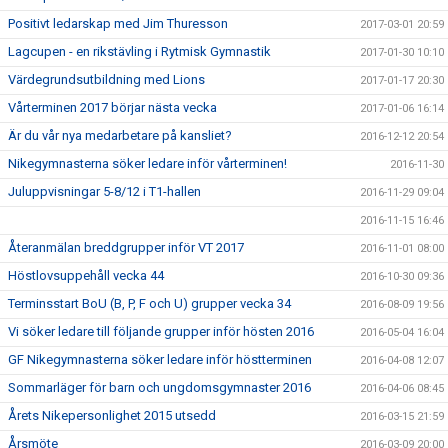
Positivt ledarskap med Jim Thuresson
2017-03-01 20:59
Lagcupen - en rikstävling i Rytmisk Gymnastik
2017-01-30 10:10
Värdegrundsutbildning med Lions
2017-01-17 20:30
Vårterminen 2017 börjar nästa vecka
2017-01-06 16:14
Är du vår nya medarbetare på kansliet?
2016-12-12 20:54
Nikegymnasterna söker ledare inför vårterminen!
2016-11-30
Juluppvisningar 5-8/12 i T1-hallen
2016-11-29 09:04
2016-11-15 16:46
Återanmälan breddgrupper inför VT 2017
2016-11-01 08:00
Höstlovsuppehåll vecka 44
2016-10-30 09:36
Terminsstart BoU (B, P, F och U) grupper vecka 34
2016-08-09 19:56
Vi söker ledare till följande grupper inför hösten 2016
2016-05-04 16:04
GF Nikegymnasterna söker ledare inför höstterminen
2016-04-08 12:07
Sommarläger för barn och ungdomsgymnaster 2016
2016-04-06 08:45
Årets Nikepersonlighet 2015 utsedd
2016-03-15 21:59
Årsmöte
2016-03-09 20:00