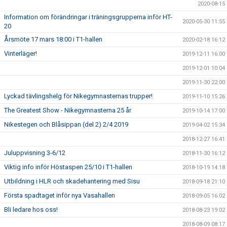
2020-08-15
Information om förändringar i träningsgrupperna inför HT-
2020-05-30 11:55
20
Årsmöte 17 mars 18:00 i T1-hallen
2020-02-18 16:12
Vinterläger!
2019-12-11 16:00
2019-12-01 10:04
2019-11-30 22:00
Lyckad tävlingshelg för Nikegymnasternas trupper!
2019-11-10 15:26
The Greatest Show - Nikegymnasterna 25 år
2019-10-14 17:00
Nikestegen och Blåsippan (del 2) 2/4 2019
2019-04-02 15:34
2018-12-27 16:41
Juluppvisning 3-6/12
2018-11-30 16:12
Viktig info inför Höstaspen 25/10 i T1-hallen
2018-10-19 14:18
Utbildning i HLR och skadehantering med Sisu
2018-09-18 21:10
Första spadtaget inför nya Vasahallen
2018-09-05 16:02
Bli ledare hos oss!
2018-08-23 19:02
2018-08-09 08:17