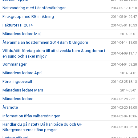
Nattvandring med Länsförsäkringar
2014-05-17 16:10
Flickgrupp med RG inriktning
2014-05-04 09:47
Fakturor HT 2014
2014-05-01 10:33
Månadens ledare Maj
2014-05-01
Återanmälan höstterminen 2014 Barn & Ungdom
2014-04-14 11:05
Vill du/ditt företag bidra till att utveckla barn & ungdomar i
2014-04-09 11:17
en sund och säker miljö?
Sommarläger
2014-04-04 09:28
Månadens ledare April
2014-04-01
Föreningsoverall
2014-03-25 18:13
Månadens ledare Mars
2014-03-01
Månadens ledare
2014-02-28 22:21
Årsmöte
2014-02-20 16:05
Information ifrån valberedningen
2014-02-04 10:06
Handlar du på nätet? Då kan både du och GF
2014-02-03 08:10
Nikegymnasterna tjäna pengar!
Ledare sökes!