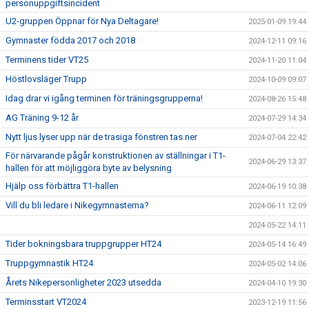
personuppgiftsincident
U2-gruppen Öppnar för Nya Deltagare!
2025-01-09 19:44
Gymnaster födda 2017 och 2018
2024-12-11 09:16
Terminens tider VT25
2024-11-20 11:04
Höstlovsläger Trupp
2024-10-09 09:07
Idag drar vi igång terminen för träningsgrupperna!
2024-08-26 15:48
AG Träning 9-12 år
2024-07-29 14:34
Nytt ljus lyser upp när de trasiga fönstren tas ner
2024-07-04 22:42
För närvarande pågår konstruktionen av ställningar i T1-
2024-06-29 13:37
hallen för att möjliggöra byte av belysning
Hjälp oss förbättra T1-hallen
2024-06-19 10:38
Vill du bli ledare i Nikegymnasterna?
2024-06-11 12:09
2024-05-22 14:11
Tider bokningsbara truppgrupper HT24
2024-05-14 16:49
Truppgymnastik HT24
2024-05-02 14:06
Årets Nikepersonligheter 2023 utsedda
2024-04-10 19:30
Terminsstart VT2024
2023-12-19 11:56