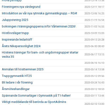
Prova på trupp
2025-12-18 13:58
Föreningens nya värdegrund
2025-12-11 18:17
Introduktion av vår nya rytmiska gymnastikgrupp – RG4!
2025-12-06 16:25
Juluppvisning 2025
2025-11-19 16:54
bokningen i träningsgrupperna inför Vårterminen 2026!
2025-11-03 16:55
Höstlovsläger trupp
2025-10-09 15:05
Inspirerande ledarträff
2025-09-13 20:28
Årets Nikepersonlighet 2024
2025-06-30 08:43
Höstens träningar för barn- och ungdomsgrupper startar
2025-06-17 13:15
vecka 35
2025-06-16 16:10
Anmälan till höstterminen 2025
2025-05-14 13:58
Truppgymnastik HT25
2025-05-12 09:56
Bli ledare i vår förening
2025-03-24 16:43
Årsmöteshandlingar
2025-03-12 18:53
Spännande Sommarläger i Gymnastik på T1-hallen!
2025-03-11 13:44
Viktigt meddelande till berörda av SportAdmins
2025-02-10 13:00