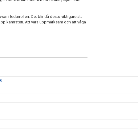
ovan i ledarrollen. Det blir då desto viktigare att
r upp kamraten. Att vara uppmärksam och att våga
8.