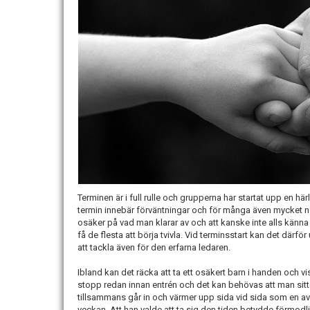
Terminen är i full rulle och grupperna har startat upp en här
termin innebär förväntningar och för många även mycket nerv
osäker på vad man klarar av och att kanske inte alls kän
få de flesta att börja tvivla. Vid terminsstart kan det därf
att tackla även för den erfarna ledaren.
Ibland kan det räcka att ta ett osäkert barn i handen och v
stopp redan innan entrén och det kan behövas att man sitt
tillsammans går in och värmer upp sida vid sida som en av
veckan. Att han valde att ta sig den tiden betydde förmodli