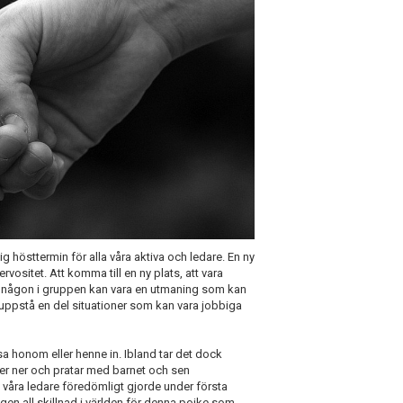
lig hösttermin för alla våra aktiva och ledare. En ny
ositet. Att komma till en ny plats, att vara
na någon i gruppen kan vara en utmaning som kan
ör uppstå en del situationer som kan vara jobbiga
isa honom eller henne in. Ibland tar det dock
er ner och pratar med barnet och sen
 våra ledare föredömligt gjorde under första
gen all skillnad i världen för denna pojke som