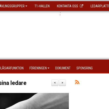
ÄVLINGSGRUPPER
T1-HALLEN
KONTAKTA OSS
LEDARPLATT
.
`
BLÅSARFUNKTION
FÖRENINGEN
DOKUMENT
SPONSRING
sina ledare
<
>