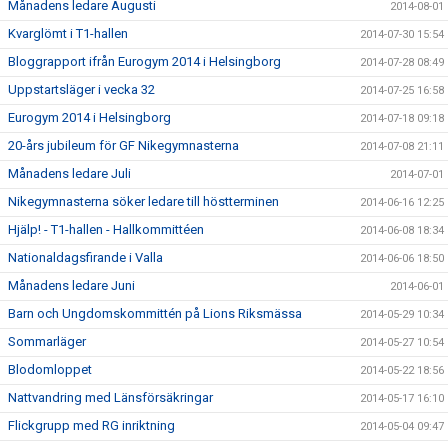
Månadens ledare Augusti
2014-08-01
Kvarglömt i T1-hallen
2014-07-30 15:54
Bloggrapport ifrån Eurogym 2014 i Helsingborg
2014-07-28 08:49
Uppstartsläger i vecka 32
2014-07-25 16:58
Eurogym 2014 i Helsingborg
2014-07-18 09:18
20-års jubileum för GF Nikegymnasterna
2014-07-08 21:11
Månadens ledare Juli
2014-07-01
Nikegymnasterna söker ledare till höstterminen
2014-06-16 12:25
Hjälp! - T1-hallen - Hallkommittéen
2014-06-08 18:34
Nationaldagsfirande i Valla
2014-06-06 18:50
Månadens ledare Juni
2014-06-01
Barn och Ungdomskommittén på Lions Riksmässa
2014-05-29 10:34
Sommarläger
2014-05-27 10:54
Blodomloppet
2014-05-22 18:56
Nattvandring med Länsförsäkringar
2014-05-17 16:10
Flickgrupp med RG inriktning
2014-05-04 09:47