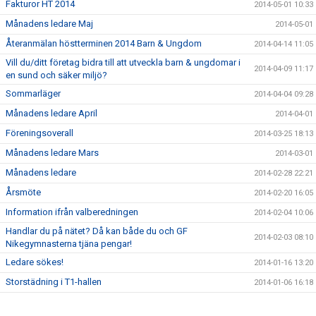
Fakturor HT 2014
2014-05-01 10:33
Månadens ledare Maj
2014-05-01
Återanmälan höstterminen 2014 Barn & Ungdom
2014-04-14 11:05
Vill du/ditt företag bidra till att utveckla barn & ungdomar i
2014-04-09 11:17
en sund och säker miljö?
Sommarläger
2014-04-04 09:28
Månadens ledare April
2014-04-01
Föreningsoverall
2014-03-25 18:13
Månadens ledare Mars
2014-03-01
Månadens ledare
2014-02-28 22:21
Årsmöte
2014-02-20 16:05
Information ifrån valberedningen
2014-02-04 10:06
Handlar du på nätet? Då kan både du och GF
2014-02-03 08:10
Nikegymnasterna tjäna pengar!
Ledare sökes!
2014-01-16 13:20
Storstädning i T1-hallen
2014-01-06 16:18
Filmer ifrån juluppvisningarna 2013
2013-12-10 08:55