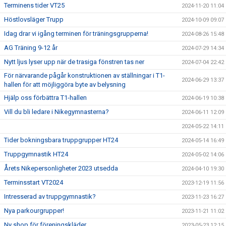
Terminens tider VT25
2024-11-20 11:04
Höstlovsläger Trupp
2024-10-09 09:07
Idag drar vi igång terminen för träningsgrupperna!
2024-08-26 15:48
AG Träning 9-12 år
2024-07-29 14:34
Nytt ljus lyser upp när de trasiga fönstren tas ner
2024-07-04 22:42
För närvarande pågår konstruktionen av ställningar i T1-
2024-06-29 13:37
hallen för att möjliggöra byte av belysning
Hjälp oss förbättra T1-hallen
2024-06-19 10:38
Vill du bli ledare i Nikegymnasterna?
2024-06-11 12:09
2024-05-22 14:11
Tider bokningsbara truppgrupper HT24
2024-05-14 16:49
Truppgymnastik HT24
2024-05-02 14:06
Årets Nikepersonligheter 2023 utsedda
2024-04-10 19:30
Terminsstart VT2024
2023-12-19 11:56
Intresserad av truppgymnastik?
2023-11-23 16:27
Nya parkourgrupper!
2023-11-21 11:02
Ny shop för föreningskläder
2023-05-23 12:15