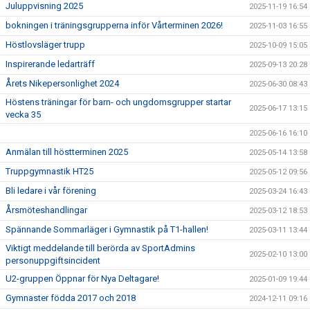
Juluppvisning 2025
2025-11-19 16:54
bokningen i träningsgrupperna inför Vårterminen 2026!
2025-11-03 16:55
Höstlovsläger trupp
2025-10-09 15:05
Inspirerande ledarträff
2025-09-13 20:28
Årets Nikepersonlighet 2024
2025-06-30 08:43
Höstens träningar för barn- och ungdomsgrupper startar
2025-06-17 13:15
vecka 35
2025-06-16 16:10
Anmälan till höstterminen 2025
2025-05-14 13:58
Truppgymnastik HT25
2025-05-12 09:56
Bli ledare i vår förening
2025-03-24 16:43
Årsmöteshandlingar
2025-03-12 18:53
Spännande Sommarläger i Gymnastik på T1-hallen!
2025-03-11 13:44
Viktigt meddelande till berörda av SportAdmins
2025-02-10 13:00
personuppgiftsincident
U2-gruppen Öppnar för Nya Deltagare!
2025-01-09 19:44
Gymnaster födda 2017 och 2018
2024-12-11 09:16