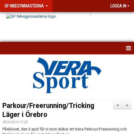
GF NIKEGYMNASTERNA
LOGGA IN
.
`
KONTAKTA OSS
KALENDER
NYHETSARKIV
VISSELBLÅSARFUNKTION
Parkour/Freerunning/Tricking
<
>
FÖRENINGEN
Läger i Örebro
2015-03-10 17:22
DOKUMENT
Påsklovet, den 3 april får ni som älskar att träna Parkour/Freerunning och