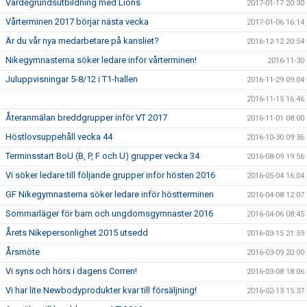
Värdegrundsutbildning med Lions
2017-01-17 20:30
Vårterminen 2017 börjar nästa vecka
2017-01-06 16:14
Är du vår nya medarbetare på kansliet?
2016-12-12 20:54
Nikegymnasterna söker ledare inför vårterminen!
2016-11-30
Juluppvisningar 5-8/12 i T1-hallen
2016-11-29 09:04
2016-11-15 16:46
Återanmälan breddgrupper inför VT 2017
2016-11-01 08:00
Höstlovsuppehåll vecka 44
2016-10-30 09:36
Terminsstart BoU (B, P, F och U) grupper vecka 34
2016-08-09 19:56
Vi söker ledare till följande grupper inför hösten 2016
2016-05-04 16:04
GF Nikegymnasterna söker ledare inför höstterminen
2016-04-08 12:07
Sommarläger för barn och ungdomsgymnaster 2016
2016-04-06 08:45
Årets Nikepersonlighet 2015 utsedd
2016-03-15 21:59
Årsmöte
2016-03-09 20:00
Vi syns och hörs i dagens Corren!
2016-03-08 18:06
Vi har lite Newbodyprodukter kvar till försäljning!
2016-02-13 15:37