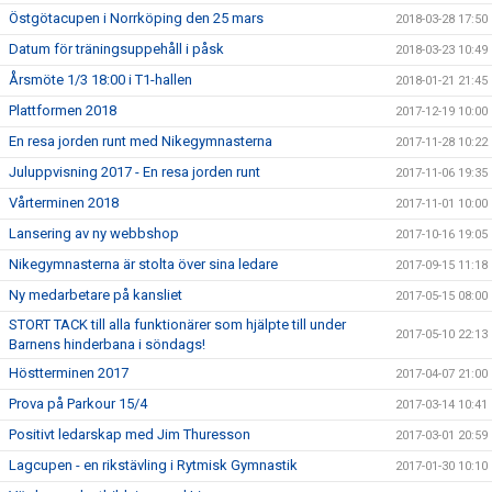
Östgötacupen i Norrköping den 25 mars
2018-03-28 17:50
Datum för träningsuppehåll i påsk
2018-03-23 10:49
Årsmöte 1/3 18:00 i T1-hallen
2018-01-21 21:45
Plattformen 2018
2017-12-19 10:00
En resa jorden runt med Nikegymnasterna
2017-11-28 10:22
Juluppvisning 2017 - En resa jorden runt
2017-11-06 19:35
Vårterminen 2018
2017-11-01 10:00
Lansering av ny webbshop
2017-10-16 19:05
Nikegymnasterna är stolta över sina ledare
2017-09-15 11:18
Ny medarbetare på kansliet
2017-05-15 08:00
STORT TACK till alla funktionärer som hjälpte till under
2017-05-10 22:13
Barnens hinderbana i söndags!
Höstterminen 2017
2017-04-07 21:00
Prova på Parkour 15/4
2017-03-14 10:41
Positivt ledarskap med Jim Thuresson
2017-03-01 20:59
Lagcupen - en rikstävling i Rytmisk Gymnastik
2017-01-30 10:10