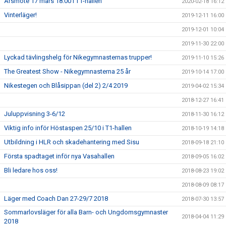
Årsmöte 17 mars 18:00 i T1-hallen
2020-02-18 16:12
Vinterläger!
2019-12-11 16:00
2019-12-01 10:04
2019-11-30 22:00
Lyckad tävlingshelg för Nikegymnasternas trupper!
2019-11-10 15:26
The Greatest Show - Nikegymnasterna 25 år
2019-10-14 17:00
Nikestegen och Blåsippan (del 2) 2/4 2019
2019-04-02 15:34
2018-12-27 16:41
Juluppvisning 3-6/12
2018-11-30 16:12
Viktig info inför Höstaspen 25/10 i T1-hallen
2018-10-19 14:18
Utbildning i HLR och skadehantering med Sisu
2018-09-18 21:10
Första spadtaget inför nya Vasahallen
2018-09-05 16:02
Bli ledare hos oss!
2018-08-23 19:02
2018-08-09 08:17
Läger med Coach Dan 27-29/7 2018
2018-07-30 13:57
Sommarlovsläger för alla Barn- och Ungdomsgymnaster
2018-04-04 11:29
2018