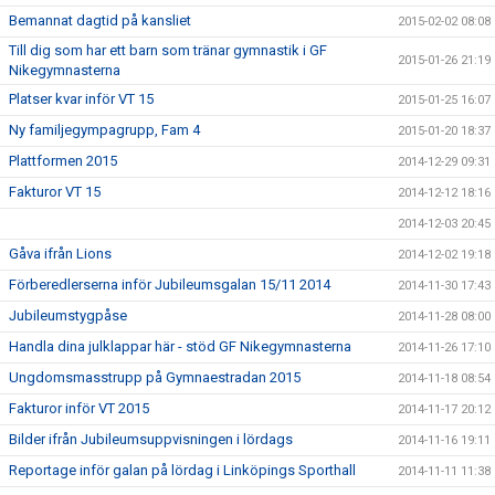
Bemannat dagtid på kansliet
2015-02-02 08:08
Till dig som har ett barn som tränar gymnastik i GF
2015-01-26 21:19
Nikegymnasterna
Platser kvar inför VT 15
2015-01-25 16:07
Ny familjegympagrupp, Fam 4
2015-01-20 18:37
Plattformen 2015
2014-12-29 09:31
Fakturor VT 15
2014-12-12 18:16
2014-12-03 20:45
Gåva ifrån Lions
2014-12-02 19:18
Förberedlerserna inför Jubileumsgalan 15/11 2014
2014-11-30 17:43
Jubileumstygpåse
2014-11-28 08:00
Handla dina julklappar här - stöd GF Nikegymnasterna
2014-11-26 17:10
Ungdomsmasstrupp på Gymnaestradan 2015
2014-11-18 08:54
Fakturor inför VT 2015
2014-11-17 20:12
Bilder ifrån Jubileumsuppvisningen i lördags
2014-11-16 19:11
Reportage inför galan på lördag i Linköpings Sporthall
2014-11-11 11:38