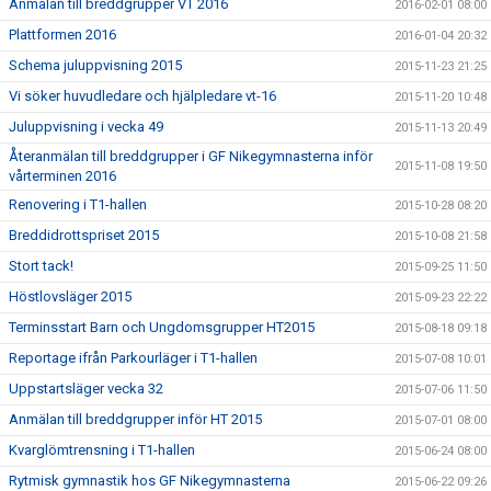
Anmälan till breddgrupper VT 2016
2016-02-01 08:00
Plattformen 2016
2016-01-04 20:32
Schema juluppvisning 2015
2015-11-23 21:25
Vi söker huvudledare och hjälpledare vt-16
2015-11-20 10:48
Juluppvisning i vecka 49
2015-11-13 20:49
Återanmälan till breddgrupper i GF Nikegymnasterna inför
2015-11-08 19:50
vårterminen 2016
Renovering i T1-hallen
2015-10-28 08:20
Breddidrottspriset 2015
2015-10-08 21:58
Stort tack!
2015-09-25 11:50
Höstlovsläger 2015
2015-09-23 22:22
Terminsstart Barn och Ungdomsgrupper HT2015
2015-08-18 09:18
Reportage ifrån Parkourläger i T1-hallen
2015-07-08 10:01
Uppstartsläger vecka 32
2015-07-06 11:50
Anmälan till breddgrupper inför HT 2015
2015-07-01 08:00
Kvarglömtrensning i T1-hallen
2015-06-24 08:00
Rytmisk gymnastik hos GF Nikegymnasterna
2015-06-22 09:26