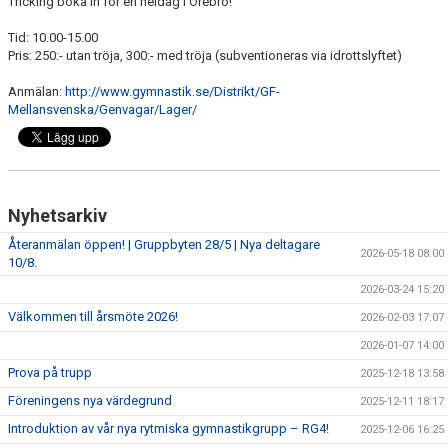
Tricking boka in för en heldag i Örebro!
SPONSRING
Tid: 10.00-15.00
Pris: 250:- utan tröja, 300:- med tröja (subventioneras via idrottslyftet)
Anmälan:
http://www.gymnastik.se/Distrikt/GF-
Mellansvenska/Genvagar/Lager/
Nyhetsarkiv
Återanmälan öppen! | Gruppbyten 28/5 | Nya deltagare
2026-05-18 08:00
10/8.
2026-03-24 15:20
Välkommen till årsmöte 2026!
2026-02-03 17:07
2026-01-07 14:00
Prova på trupp
2025-12-18 13:58
Föreningens nya värdegrund
2025-12-11 18:17
Introduktion av vår nya rytmiska gymnastikgrupp – RG4!
2025-12-06 16:25