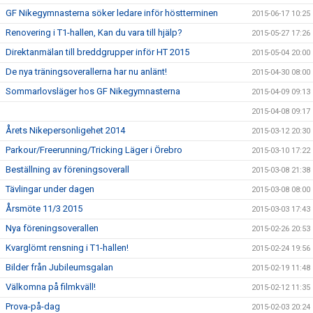
GF Nikegymnasterna söker ledare inför höstterminen
2015-06-17 10:25
Renovering i T1-hallen, Kan du vara till hjälp?
2015-05-27 17:26
Direktanmälan till breddgrupper inför HT 2015
2015-05-04 20:00
De nya träningsoverallerna har nu anlänt!
2015-04-30 08:00
Sommarlovsläger hos GF Nikegymnasterna
2015-04-09 09:13
2015-04-08 09:17
Årets Nikepersonligehet 2014
2015-03-12 20:30
Parkour/Freerunning/Tricking Läger i Örebro
2015-03-10 17:22
Beställning av föreningsoverall
2015-03-08 21:38
Tävlingar under dagen
2015-03-08 08:00
Årsmöte 11/3 2015
2015-03-03 17:43
Nya föreningsoverallen
2015-02-26 20:53
Kvarglömt rensning i T1-hallen!
2015-02-24 19:56
Bilder från Jubileumsgalan
2015-02-19 11:48
Välkomna på filmkväll!
2015-02-12 11:35
Prova-på-dag
2015-02-03 20:24