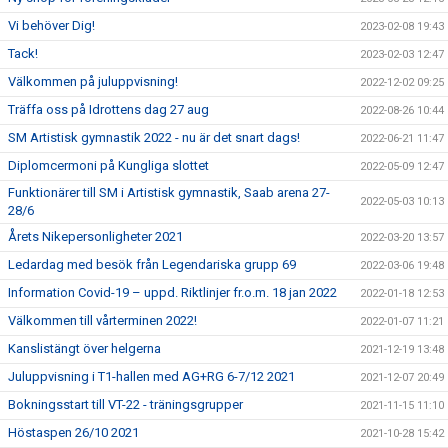
Vi behöver Dig!
2023-02-08 19:43
Tack!
2023-02-03 12:47
Välkommen på juluppvisning!
2022-12-02 09:25
Träffa oss på Idrottens dag 27 aug
2022-08-26 10:44
SM Artistisk gymnastik 2022 - nu är det snart dags!
2022-06-21 11:47
Diplomcermoni på Kungliga slottet
2022-05-09 12:47
Funktionärer till SM i Artistisk gymnastik, Saab arena 27-
2022-05-03 10:13
28/6
Årets Nikepersonligheter 2021
2022-03-20 13:57
Ledardag med besök från Legendariska grupp 69
2022-03-06 19:48
Information Covid-19 – uppd. Riktlinjer fr.o.m. 18 jan 2022
2022-01-18 12:53
Välkommen till vårterminen 2022!
2022-01-07 11:21
Kanslistängt över helgerna
2021-12-19 13:48
Juluppvisning i T1-hallen med AG+RG 6-7/12 2021
2021-12-07 20:49
Bokningsstart till VT-22 - träningsgrupper
2021-11-15 11:10
Höstaspen 26/10 2021
2021-10-28 15:42