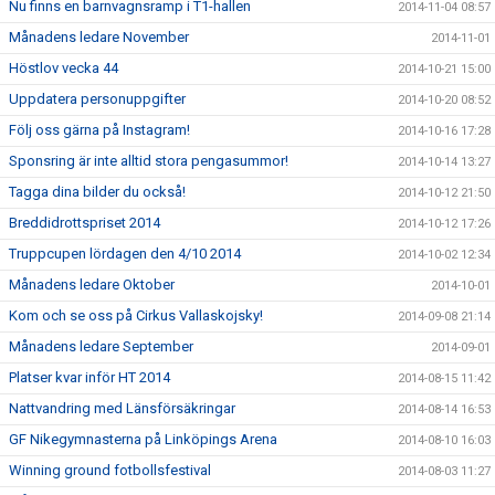
Nu finns en barnvagnsramp i T1-hallen
2014-11-04 08:57
Månadens ledare November
2014-11-01
Höstlov vecka 44
2014-10-21 15:00
Uppdatera personuppgifter
2014-10-20 08:52
Följ oss gärna på Instagram!
2014-10-16 17:28
Sponsring är inte alltid stora pengasummor!
2014-10-14 13:27
Tagga dina bilder du också!
2014-10-12 21:50
Breddidrottspriset 2014
2014-10-12 17:26
Truppcupen lördagen den 4/10 2014
2014-10-02 12:34
Månadens ledare Oktober
2014-10-01
Kom och se oss på Cirkus Vallaskojsky!
2014-09-08 21:14
Månadens ledare September
2014-09-01
Platser kvar inför HT 2014
2014-08-15 11:42
Nattvandring med Länsförsäkringar
2014-08-14 16:53
GF Nikegymnasterna på Linköpings Arena
2014-08-10 16:03
Winning ground fotbollsfestival
2014-08-03 11:27