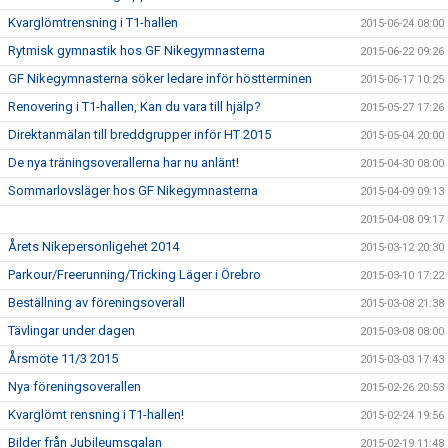
Kvarglömtrensning i T1-hallen
2015-06-24 08:00
Rytmisk gymnastik hos GF Nikegymnasterna
2015-06-22 09:26
GF Nikegymnasterna söker ledare inför höstterminen
2015-06-17 10:25
Renovering i T1-hallen, Kan du vara till hjälp?
2015-05-27 17:26
Direktanmälan till breddgrupper inför HT 2015
2015-05-04 20:00
De nya träningsoverallerna har nu anlänt!
2015-04-30 08:00
Sommarlovsläger hos GF Nikegymnasterna
2015-04-09 09:13
2015-04-08 09:17
Årets Nikepersonligehet 2014
2015-03-12 20:30
Parkour/Freerunning/Tricking Läger i Örebro
2015-03-10 17:22
Beställning av föreningsoverall
2015-03-08 21:38
Tävlingar under dagen
2015-03-08 08:00
Årsmöte 11/3 2015
2015-03-03 17:43
Nya föreningsoverallen
2015-02-26 20:53
Kvarglömt rensning i T1-hallen!
2015-02-24 19:56
Bilder från Jubileumsgalan
2015-02-19 11:48