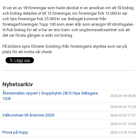
SPONSRING
Vi var en av 18 föreningar som hade skickat in en ansökan om att få bidrag
och bidrag delades ut till 13 föreningar, nio föreningar fick 15 000 kr var
och fyra föreningar fick 25 000 kr var. Bidraget kommer från
företagarföreningen Topp 100 som även står som arrangör till Idrottsgalan.
Vi fick bidrag för att vi har en stor barn- och ungdomsverksamhet och att
det var första gången vi sökt om bidrag.
På bildens syns Christer Goldring ifrån föreningens styrelse som var på
plats för att motta vår check.
Nyhetsarkiv
Återanmälan öppen! | Gruppbyten 28/5 | Nya deltagare
2026-05-18 08:00
10/8.
2026-03-24 15:20
Välkommen till årsmöte 2026!
2026-02-03 17:07
2026-01-07 14:00
Prova på trupp
2025-12-18 13:58