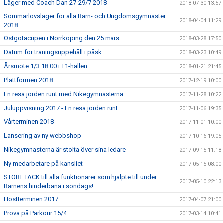
Läger med Coach Dan 27-29/7 2018
2018-07-30 13:57
Sommarlovsläger för alla Barn- och Ungdomsgymnaster
2018-04-04 11:29
2018
Östgötacupen i Norrköping den 25 mars
2018-03-28 17:50
Datum för träningsuppehåll i påsk
2018-03-23 10:49
Årsmöte 1/3 18:00 i T1-hallen
2018-01-21 21:45
Plattformen 2018
2017-12-19 10:00
En resa jorden runt med Nikegymnasterna
2017-11-28 10:22
Juluppvisning 2017 - En resa jorden runt
2017-11-06 19:35
Vårterminen 2018
2017-11-01 10:00
Lansering av ny webbshop
2017-10-16 19:05
Nikegymnasterna är stolta över sina ledare
2017-09-15 11:18
Ny medarbetare på kansliet
2017-05-15 08:00
STORT TACK till alla funktionärer som hjälpte till under
2017-05-10 22:13
Barnens hinderbana i söndags!
Höstterminen 2017
2017-04-07 21:00
Prova på Parkour 15/4
2017-03-14 10:41