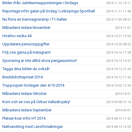
Bilder ifrån Jubileumsuppvisningen i lördags
2014-11-16 19:11
Reportage inför galan på lördag i Linköpings Sporthall
2014-11-11 11:38
Nu finns en barnvagnsramp i T1-hallen
2014-11-04 08:57
Månadens ledare November
2014-11-01
Höstlov vecka 44
2014-10-21 15:00
Uppdatera personuppgifter
2014-10-20 08:52
Följ oss gärna på Instagram!
2014-10-16 17:28
Sponsring är inte alltid stora pengasummor!
2014-10-14 13:27
Tagga dina bilder du också!
2014-10-12 21:50
Breddidrottspriset 2014
2014-10-12 17:26
Truppcupen lördagen den 4/10 2014
2014-10-02 12:34
Månadens ledare Oktober
2014-10-01
Kom och se oss på Cirkus Vallaskojsky!
2014-09-08 21:14
Månadens ledare September
2014-09-01
Platser kvar inför HT 2014
2014-08-15 11:42
Nattvandring med Länsförsäkringar
2014-08-14 16:53