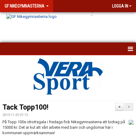
GF NIKEGYMNASTERNA
LOGGA IN
.
`
KONTAKTA OSS
KALENDER
NYHETSARKIV
VISSELBLÅSARFUNKTION
Tack Topp100!
<
>
FÖRENINGEN
2013-11-25 07:15
På Topp 100s idrottsgala i fredags fick Nikegymnasterna ett bidrag på
DOKUMENT
15000 kr. Det är kul att vårt arbete med barn och ungdomar här i
kommunen uppmärksammas!