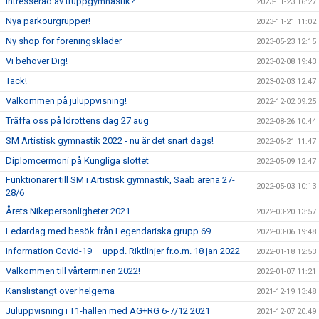
Intresserad av truppgymnastik?
2023-11-23 16:27
Nya parkourgrupper!
2023-11-21 11:02
Ny shop för föreningskläder
2023-05-23 12:15
Vi behöver Dig!
2023-02-08 19:43
Tack!
2023-02-03 12:47
Välkommen på juluppvisning!
2022-12-02 09:25
Träffa oss på Idrottens dag 27 aug
2022-08-26 10:44
SM Artistisk gymnastik 2022 - nu är det snart dags!
2022-06-21 11:47
Diplomcermoni på Kungliga slottet
2022-05-09 12:47
Funktionärer till SM i Artistisk gymnastik, Saab arena 27-
2022-05-03 10:13
28/6
Årets Nikepersonligheter 2021
2022-03-20 13:57
Ledardag med besök från Legendariska grupp 69
2022-03-06 19:48
Information Covid-19 – uppd. Riktlinjer fr.o.m. 18 jan 2022
2022-01-18 12:53
Välkommen till vårterminen 2022!
2022-01-07 11:21
Kanslistängt över helgerna
2021-12-19 13:48
Juluppvisning i T1-hallen med AG+RG 6-7/12 2021
2021-12-07 20:49