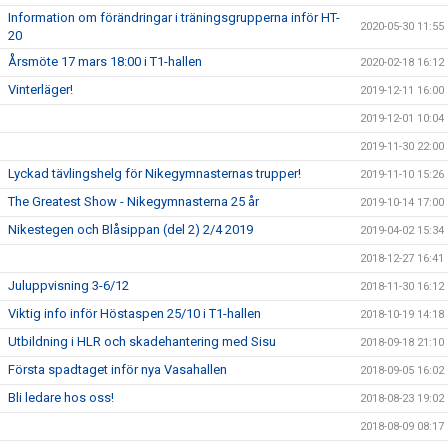
Information om förändringar i träningsgrupperna inför HT-
2020-05-30 11:55
20
Årsmöte 17 mars 18:00 i T1-hallen
2020-02-18 16:12
Vinterläger!
2019-12-11 16:00
2019-12-01 10:04
2019-11-30 22:00
Lyckad tävlingshelg för Nikegymnasternas trupper!
2019-11-10 15:26
The Greatest Show - Nikegymnasterna 25 år
2019-10-14 17:00
Nikestegen och Blåsippan (del 2) 2/4 2019
2019-04-02 15:34
2018-12-27 16:41
Juluppvisning 3-6/12
2018-11-30 16:12
Viktig info inför Höstaspen 25/10 i T1-hallen
2018-10-19 14:18
Utbildning i HLR och skadehantering med Sisu
2018-09-18 21:10
Första spadtaget inför nya Vasahallen
2018-09-05 16:02
Bli ledare hos oss!
2018-08-23 19:02
2018-08-09 08:17