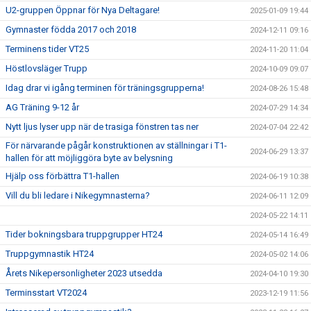
U2-gruppen Öppnar för Nya Deltagare!
2025-01-09 19:44
Gymnaster födda 2017 och 2018
2024-12-11 09:16
Terminens tider VT25
2024-11-20 11:04
Höstlovsläger Trupp
2024-10-09 09:07
Idag drar vi igång terminen för träningsgrupperna!
2024-08-26 15:48
AG Träning 9-12 år
2024-07-29 14:34
Nytt ljus lyser upp när de trasiga fönstren tas ner
2024-07-04 22:42
För närvarande pågår konstruktionen av ställningar i T1-
2024-06-29 13:37
hallen för att möjliggöra byte av belysning
Hjälp oss förbättra T1-hallen
2024-06-19 10:38
Vill du bli ledare i Nikegymnasterna?
2024-06-11 12:09
2024-05-22 14:11
Tider bokningsbara truppgrupper HT24
2024-05-14 16:49
Truppgymnastik HT24
2024-05-02 14:06
Årets Nikepersonligheter 2023 utsedda
2024-04-10 19:30
Terminsstart VT2024
2023-12-19 11:56