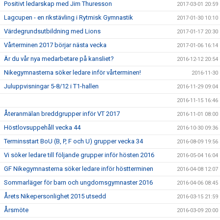
Positivt ledarskap med Jim Thuresson
2017-03-01 20:59
Lagcupen - en rikstävling i Rytmisk Gymnastik
2017-01-30 10:10
Värdegrundsutbildning med Lions
2017-01-17 20:30
Vårterminen 2017 börjar nästa vecka
2017-01-06 16:14
Är du vår nya medarbetare på kansliet?
2016-12-12 20:54
Nikegymnasterna söker ledare inför vårterminen!
2016-11-30
Juluppvisningar 5-8/12 i T1-hallen
2016-11-29 09:04
2016-11-15 16:46
Återanmälan breddgrupper inför VT 2017
2016-11-01 08:00
Höstlovsuppehåll vecka 44
2016-10-30 09:36
Terminsstart BoU (B, P, F och U) grupper vecka 34
2016-08-09 19:56
Vi söker ledare till följande grupper inför hösten 2016
2016-05-04 16:04
GF Nikegymnasterna söker ledare inför höstterminen
2016-04-08 12:07
Sommarläger för barn och ungdomsgymnaster 2016
2016-04-06 08:45
Årets Nikepersonlighet 2015 utsedd
2016-03-15 21:59
Årsmöte
2016-03-09 20:00