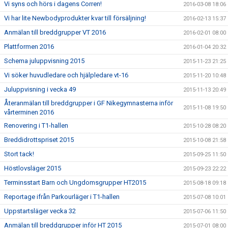
Vi syns och hörs i dagens Corren!
2016-03-08 18:06
Vi har lite Newbodyprodukter kvar till försäljning!
2016-02-13 15:37
Anmälan till breddgrupper VT 2016
2016-02-01 08:00
Plattformen 2016
2016-01-04 20:32
Schema juluppvisning 2015
2015-11-23 21:25
Vi söker huvudledare och hjälpledare vt-16
2015-11-20 10:48
Juluppvisning i vecka 49
2015-11-13 20:49
Återanmälan till breddgrupper i GF Nikegymnasterna inför
2015-11-08 19:50
vårterminen 2016
Renovering i T1-hallen
2015-10-28 08:20
Breddidrottspriset 2015
2015-10-08 21:58
Stort tack!
2015-09-25 11:50
Höstlovsläger 2015
2015-09-23 22:22
Terminsstart Barn och Ungdomsgrupper HT2015
2015-08-18 09:18
Reportage ifrån Parkourläger i T1-hallen
2015-07-08 10:01
Uppstartsläger vecka 32
2015-07-06 11:50
Anmälan till breddgrupper inför HT 2015
2015-07-01 08:00