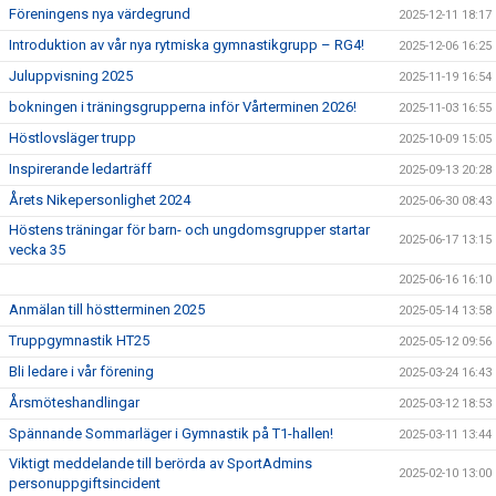
Föreningens nya värdegrund
2025-12-11 18:17
Introduktion av vår nya rytmiska gymnastikgrupp – RG4!
2025-12-06 16:25
Juluppvisning 2025
2025-11-19 16:54
bokningen i träningsgrupperna inför Vårterminen 2026!
2025-11-03 16:55
Höstlovsläger trupp
2025-10-09 15:05
Inspirerande ledarträff
2025-09-13 20:28
Årets Nikepersonlighet 2024
2025-06-30 08:43
Höstens träningar för barn- och ungdomsgrupper startar
2025-06-17 13:15
vecka 35
2025-06-16 16:10
Anmälan till höstterminen 2025
2025-05-14 13:58
Truppgymnastik HT25
2025-05-12 09:56
Bli ledare i vår förening
2025-03-24 16:43
Årsmöteshandlingar
2025-03-12 18:53
Spännande Sommarläger i Gymnastik på T1-hallen!
2025-03-11 13:44
Viktigt meddelande till berörda av SportAdmins
2025-02-10 13:00
personuppgiftsincident