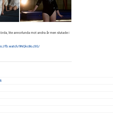
örda, lite annorlunda mot andra år men slutade i
ps://fb.watch/9NQkc8oJ3G/
8.