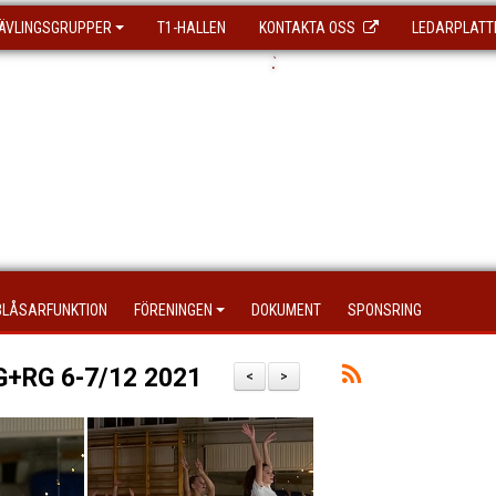
ÄVLINGSGRUPPER
T1-HALLEN
KONTAKTA OSS
LEDARPLATT
.
`
BLÅSARFUNKTION
FÖRENINGEN
DOKUMENT
SPONSRING
AG+RG 6-7/12 2021
<
>