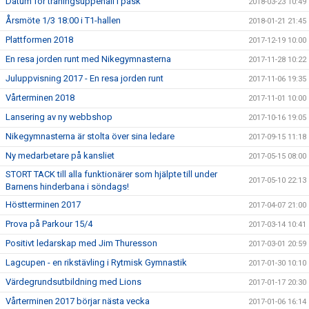
Datum för träningsuppehåll i påsk
2018-03-23 10:49
Årsmöte 1/3 18:00 i T1-hallen
2018-01-21 21:45
Plattformen 2018
2017-12-19 10:00
En resa jorden runt med Nikegymnasterna
2017-11-28 10:22
Juluppvisning 2017 - En resa jorden runt
2017-11-06 19:35
Vårterminen 2018
2017-11-01 10:00
Lansering av ny webbshop
2017-10-16 19:05
Nikegymnasterna är stolta över sina ledare
2017-09-15 11:18
Ny medarbetare på kansliet
2017-05-15 08:00
STORT TACK till alla funktionärer som hjälpte till under
2017-05-10 22:13
Barnens hinderbana i söndags!
Höstterminen 2017
2017-04-07 21:00
Prova på Parkour 15/4
2017-03-14 10:41
Positivt ledarskap med Jim Thuresson
2017-03-01 20:59
Lagcupen - en rikstävling i Rytmisk Gymnastik
2017-01-30 10:10
Värdegrundsutbildning med Lions
2017-01-17 20:30
Vårterminen 2017 börjar nästa vecka
2017-01-06 16:14