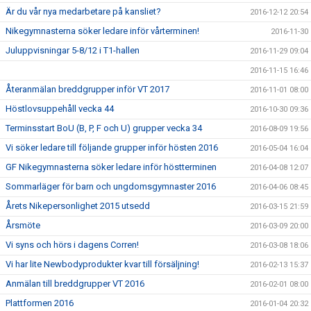
Är du vår nya medarbetare på kansliet?
2016-12-12 20:54
Nikegymnasterna söker ledare inför vårterminen!
2016-11-30
Juluppvisningar 5-8/12 i T1-hallen
2016-11-29 09:04
2016-11-15 16:46
Återanmälan breddgrupper inför VT 2017
2016-11-01 08:00
Höstlovsuppehåll vecka 44
2016-10-30 09:36
Terminsstart BoU (B, P, F och U) grupper vecka 34
2016-08-09 19:56
Vi söker ledare till följande grupper inför hösten 2016
2016-05-04 16:04
GF Nikegymnasterna söker ledare inför höstterminen
2016-04-08 12:07
Sommarläger för barn och ungdomsgymnaster 2016
2016-04-06 08:45
Årets Nikepersonlighet 2015 utsedd
2016-03-15 21:59
Årsmöte
2016-03-09 20:00
Vi syns och hörs i dagens Corren!
2016-03-08 18:06
Vi har lite Newbodyprodukter kvar till försäljning!
2016-02-13 15:37
Anmälan till breddgrupper VT 2016
2016-02-01 08:00
Plattformen 2016
2016-01-04 20:32