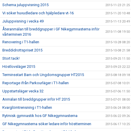
Schema juluppvisning 2015
2015-11-23 21:25
Vi söker huvudledare och hjälpledare vt-16
2015-11-20 10:48
Juluppvisning i vecka 49
2015-11-13 20:49
Återanmälan till breddgrupper i GF Nikegymnasterna inför
2015-11-08 19:50
vårterminen 2016
Renovering i T1-hallen
2015-10-28 08:20
Breddidrottspriset 2015
2015-10-08 21:58
Stort tack!
2015-09-25 11:50
Höstlovsläger 2015
2015-09-23 22:22
Terminsstart Barn och Ungdomsgrupper HT2015
2015-08-18 09:18
Reportage ifrån Parkourläger i T1-hallen
2015-07-08 10:01
Uppstartsläger vecka 32
2015-07-06 11:50
Anmälan till breddgrupper inför HT 2015
2015-07-01 08:00
Kvarglömtrensning i T1-hallen
2015-06-24 08:00
Rytmisk gymnastik hos GF Nikegymnasterna
2015-06-22 09:26
GF Nikegymnasterna söker ledare inför höstterminen
2015-06-17 10:25