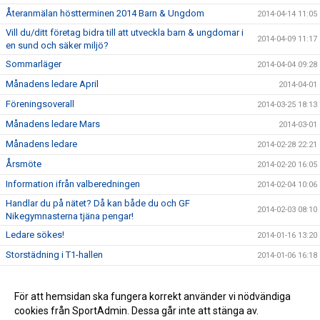
Återanmälan höstterminen 2014 Barn & Ungdom
2014-04-14 11:05
Vill du/ditt företag bidra till att utveckla barn & ungdomar i
2014-04-09 11:17
en sund och säker miljö?
Sommarläger
2014-04-04 09:28
Månadens ledare April
2014-04-01
Föreningsoverall
2014-03-25 18:13
Månadens ledare Mars
2014-03-01
Månadens ledare
2014-02-28 22:21
Årsmöte
2014-02-20 16:05
Information ifrån valberedningen
2014-02-04 10:06
Handlar du på nätet? Då kan både du och GF
2014-02-03 08:10
Nikegymnasterna tjäna pengar!
Ledare sökes!
2014-01-16 13:20
Storstädning i T1-hallen
2014-01-06 16:18
Filmer ifrån juluppvisningarna 2013
2013-12-10 08:55
Juluppvisningarna 2013
För att hemsidan ska fungera korrekt använder vi nödvändiga
2013-12-06 08:30
cookies från SportAdmin. Dessa går inte att stänga av.
Tack Topp100!
2013-11-25 07:15