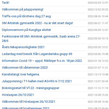
Tack!
2023-02-03 12:47
Välkommen på juluppvisning!
2022-12-02 09:25
Träffa oss på Idrottens dag 27 aug
2022-08-26 10:44
SM Artistisk gymnastik 2022 - nu är det snart dags!
2022-06-21 11:47
Diplomcermoni på Kungliga slottet
2022-05-09 12:47
Funktionärer till SM i Artistisk gymnastik, Saab arena 27-
2022-05-03 10:13
28/6
Årets Nikepersonligheter 2021
2022-03-20 13:57
Ledardag med besök från Legendariska grupp 69
2022-03-06 19:48
Information Covid-19 – uppd. Riktlinjer fr.o.m. 18 jan 2022
2022-01-18 12:53
Välkommen till vårterminen 2022!
2022-01-07 11:21
Kanslistängt över helgerna
2021-12-19 13:48
Juluppvisning i T1-hallen med AG+RG 6-7/12 2021
2021-12-07 20:49
Bokningsstart till VT-22 - träningsgrupper
2021-11-15 11:10
Höstaspen 26/10 2021
2021-10-28 15:42
Välkommen till Höstaspen 26/10 2021
2021-09-28 14:46
Välkommen till höstterminen 2021
2021-08-23 09:40