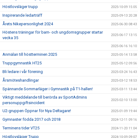
Höstlovsläger trupp
2025-10-09 15:05
Inspirerande ledarträff
2025-09-13 20:28
Årets Nikepersonlighet 2024
2025-06-30 08:43
Höstens träningar för barn- och ungdomsgrupper startar
2025-06-17 13:15
vecka 35
2025-06-16 16:10
Anmälan till höstterminen 2025
2025-05-14 13:58
Truppgymnastik HT25
2025-05-12 09:56
Bli ledare i vår förening
2025-03-24 16:43
Årsmöteshandlingar
2025-03-12 18:53
Spännande Sommarläger i Gymnastik på T1-hallen!
2025-03-11 13:44
Viktigt meddelande till berörda av SportAdmins
2025-02-10 13:00
personuppgiftsincident
U2-gruppen Öppnar för Nya Deltagare!
2025-01-09 19:44
Gymnaster födda 2017 och 2018
2024-12-11 09:16
Terminens tider VT25
2024-11-20 11:04
Höstlovsläger Trupp
2024-10-09 09:07