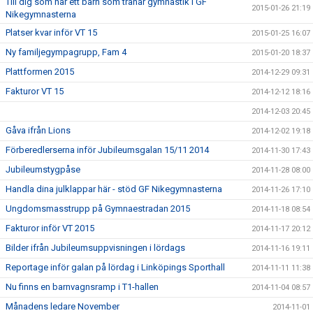
Till dig som har ett barn som tränar gymnastik i GF
2015-01-26 21:19
Nikegymnasterna
Platser kvar inför VT 15
2015-01-25 16:07
Ny familjegympagrupp, Fam 4
2015-01-20 18:37
Plattformen 2015
2014-12-29 09:31
Fakturor VT 15
2014-12-12 18:16
2014-12-03 20:45
Gåva ifrån Lions
2014-12-02 19:18
Förberedlerserna inför Jubileumsgalan 15/11 2014
2014-11-30 17:43
Jubileumstygpåse
2014-11-28 08:00
Handla dina julklappar här - stöd GF Nikegymnasterna
2014-11-26 17:10
Ungdomsmasstrupp på Gymnaestradan 2015
2014-11-18 08:54
Fakturor inför VT 2015
2014-11-17 20:12
Bilder ifrån Jubileumsuppvisningen i lördags
2014-11-16 19:11
Reportage inför galan på lördag i Linköpings Sporthall
2014-11-11 11:38
Nu finns en barnvagnsramp i T1-hallen
2014-11-04 08:57
Månadens ledare November
2014-11-01