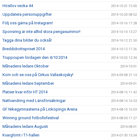
Höstlov vecka 44
2014-10-21 15:00
Uppdatera personuppgifter
2014-10-20 08:52
Följ oss gärna på Instagram!
2014-10-16 17:28
Sponsring är inte alltid stora pengasummor!
2014-10-14 13:27
Tagga dina bilder du också!
2014-10-12 21:50
Breddidrottspriset 2014
2014-10-12 17:26
Truppcupen lördagen den 4/10 2014
2014-10-02 12:34
Månadens ledare Oktober
2014-10-01
Kom och se oss på Cirkus Vallaskojsky!
2014-09-08 21:14
Månadens ledare September
2014-09-01
Platser kvar inför HT 2014
2014-08-15 11:42
Nattvandring med Länsförsäkringar
2014-08-14 16:53
GF Nikegymnasterna på Linköpings Arena
2014-08-10 16:03
Winning ground fotbollsfestival
2014-08-03 11:27
Månadens ledare Augusti
2014-08-01
Kvarglömt i T1-hallen
2014-07-30 15:54