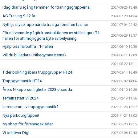
Idag drar vi igång terminen för träningsgrupperna!
2024-08-26 15:48
AG Träning 9-12 år
2024-07-29 14:34
Nytt ljus lyser upp när de trasiga fönstren tas ner
2024-07-04 22:42
För närvarande pågår konstruktionen av ställningar i T1-
2024-06-29 13:37
hallen för att möjliggöra byte av belysning
Hjälp oss förbättra T1-hallen
2024-06-19 10:38
Vill du bli ledare i Nikegymnasterna?
2024-06-11 12:09
2024-05-22 14:11
Tider bokningsbara truppgrupper HT24
2024-05-14 16:49
Truppgymnastik HT24
2024-05-02 14:06
Årets Nikepersonligheter 2023 utsedda
2024-04-10 19:30
Terminsstart VT2024
2023-12-19 11:56
Intresserad av truppgymnastik?
2023-11-23 16:27
Nya parkourgrupper!
2023-11-21 11:02
Ny shop för föreningskläder
2023-05-23 12:15
Vi behöver Dig!
2023-02-08 19:43