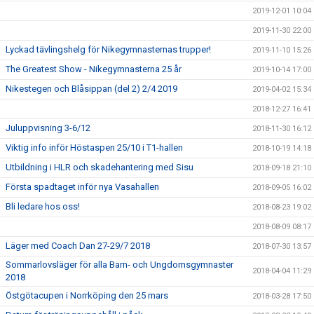
2019-12-01 10:04
2019-11-30 22:00
Lyckad tävlingshelg för Nikegymnasternas trupper!
2019-11-10 15:26
The Greatest Show - Nikegymnasterna 25 år
2019-10-14 17:00
Nikestegen och Blåsippan (del 2) 2/4 2019
2019-04-02 15:34
2018-12-27 16:41
Juluppvisning 3-6/12
2018-11-30 16:12
Viktig info inför Höstaspen 25/10 i T1-hallen
2018-10-19 14:18
Utbildning i HLR och skadehantering med Sisu
2018-09-18 21:10
Första spadtaget inför nya Vasahallen
2018-09-05 16:02
Bli ledare hos oss!
2018-08-23 19:02
2018-08-09 08:17
Läger med Coach Dan 27-29/7 2018
2018-07-30 13:57
Sommarlovsläger för alla Barn- och Ungdomsgymnaster
2018-04-04 11:29
2018
Östgötacupen i Norrköping den 25 mars
2018-03-28 17:50