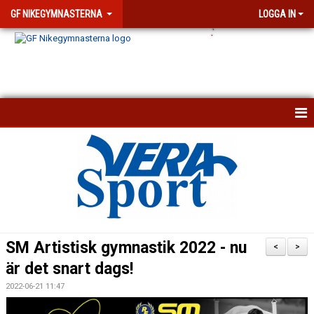
GF NIKEGYMNASTERNA
LOGGA IN
.
`
KONTAKTA OSS
KALENDER
NYHETSARKIV
VISSELBLÅSARFUNKTION
SM Artistisk gymnastik 2022 - nu
<
>
FÖRENINGEN
är det snart dags!
2022-06-21 11:47
DOKUMENT