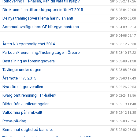
Renovering i T1-hallen, Kan du vara till hjälp?
2015-05-27 17:26
Direktanmälan till breddgrupper inför HT 2015
2015-05-04 20:00
De nya träningsoverallerna har nu anlänt!
2015-04-30 08:00
Sommarlovsläger hos GF Nikegymnasterna
2015-04-09 09:13
2015-04-08 09:17
Årets Nikepersonligehet 2014
2015-03-12 20:30
Parkour/Freerunning/Tricking Läger i Örebro
2015-03-10 17:22
Beställning av föreningsoverall
2015-03-08 21:38
Tävlingar under dagen
2015-03-08 08:00
Årsmöte 11/3 2015
2015-03-03 17:43
Nya föreningsoverallen
2015-02-26 20:53
Kvarglömt rensning i T1-hallen!
2015-02-24 19:56
Bilder från Jubileumsgalan
2015-02-19 11:48
Välkomna på filmkväll!
2015-02-12 11:35
Prova-på-dag
2015-02-03 20:24
Bemannat dagtid på kansliet
2015-02-02 08:08