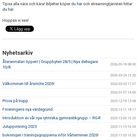
Tipsa alla nära och kära! Biljetter köper du
här
och streamingtjänsten hittar
du
här
.
Hoppas vi ses!
Nyhetsarkiv
Återanmälan öppen! | Gruppbyten 28/5 | Nya deltagare
2026-05-18 08:00
10/8.
2026-03-24 15:20
Välkommen till årsmöte 2026!
2026-02-03 17:07
2026-01-07 14:00
Prova på trupp
2025-12-18 13:58
Föreningens nya värdegrund
2025-12-11 18:17
Introduktion av vår nya rytmiska gymnastikgrupp – RG4!
2025-12-06 16:25
Juluppvisning 2025
2025-11-19 16:54
bokningen i träningsgrupperna inför Vårterminen 2026!
2025-11-03 16:55